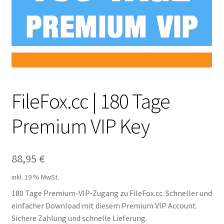
Filesmonster
HotLink
Filespace
VipFile.cc
FileFox.cc | 180 Tage
Premium VIP Key
Ex-Load
File.al
88,95
€
FAQ – Häufige Fragen
inkl. 19 % MwSt.
180 Tage Premium-VIP-Zugang zu FileFox.cc. Schneller und
Impressum
einfacher Download mit diesem Premium VIP Account.
Sichere Zahlung und schnelle Lieferung.