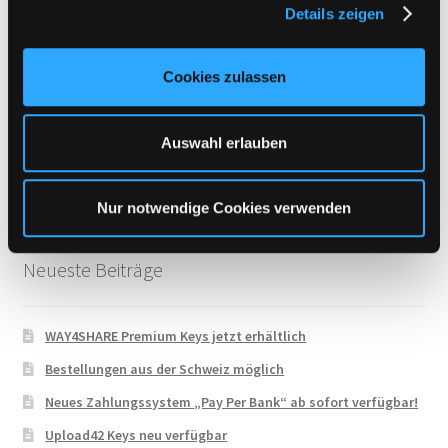
Details zeigen
s
Uploadboy
a
UploadCloud
u
Cookies zulassen
s
Uploady.io
w
VipFile.cc
a
Auswahl erlauben
h
WAY4SHARE
l
Xubster
Nur notwendige Cookies verwenden
Neueste Beiträge
WAY4SHARE Premium Keys jetzt erhältlich
Bestellungen aus der Schweiz möglich
Neues Zahlungssystem „Pay Per Bank“ ab sofort verfügbar!
Upload42 Keys neu verfügbar