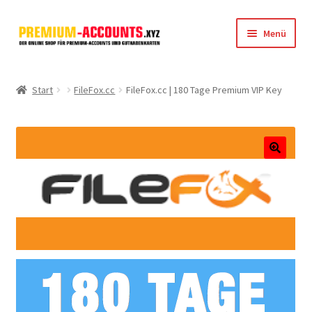
Zur
Zum
Menü
Navigation
Inhalt
springen
springen
Startseite
Start
FileFox.cc
FileFox.cc | 180 Tage Premium VIP Key
Rapidgator
FileJoker
🔍
Depositfiles
TakeFile
FileFox.cc
Xubster