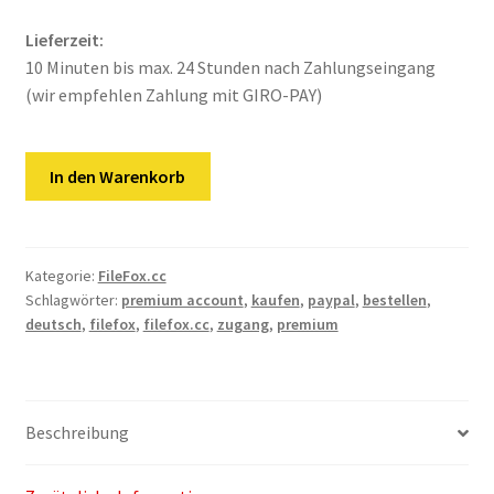
Kontakt
Lieferzeit:
Versandinfos
10 Minuten bis max. 24 Stunden nach Zahlungseingang
(wir empfehlen Zahlung mit GIRO-PAY)
Widerrufsbelehrung
FileFox.cc
Zahlungsarten
In den Warenkorb
|
180
Tage
Premium
Kategorie:
FileFox.cc
Schlagwörter:
premium account
,
kaufen
,
paypal
,
bestellen
,
VIP
deutsch
,
filefox
,
filefox.cc
,
zugang
,
premium
Key
Menge
Beschreibung