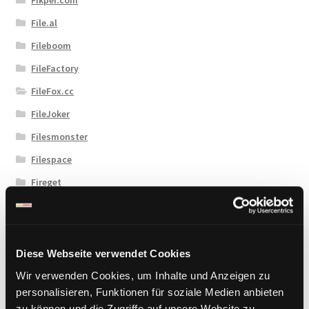
File.al
Fileboom
FileFactory
FileFox.cc
FileJoker
Filesmonster
Filespace
Fireget
Flashbit
Florenfile
Hitfile
Diese Webseite verwendet Cookies
HotLink
Wir verwenden Cookies, um Inhalte und Anzeigen zu
personalisieren, Funktionen für soziale Medien anbieten
Katfile
zu können und die Zugriffe auf unsere Website zu