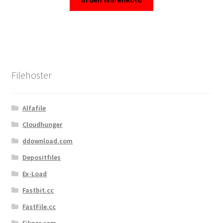
Filehoster
Alfafile
Cloudhunger
ddownload.com
Depositfiles
Ex-Load
Fastbit.cc
FastFile.cc
Fikper.com