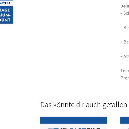
Dein
– Sc
– Ke
– Be
– At
Teil
Prem
Das könnte dir auch gefalle