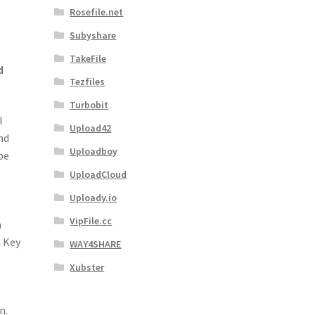
Rosefile.net
Subyshare
TakeFile
d
Tezfiles
Turbobit
l
Upload42
nd
Uploadboy
be
UploadCloud
Uploady.io
VipFile.cc
n
m Key
WAY4SHARE
Xubster
n.