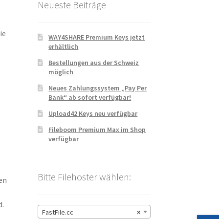
Neueste Beiträge
ie
WAY4SHARE Premium Keys jetzt
erhältlich
Bestellungen aus der Schweiz
möglich
Neues Zahlungssystem „Pay Per
Bank“ ab sofort verfügbar!
Upload42 Keys neu verfügbar
Fileboom Premium Max im Shop
verfügbar
Bitte Filehoster wählen:
en
d.
FastFile.cc
×