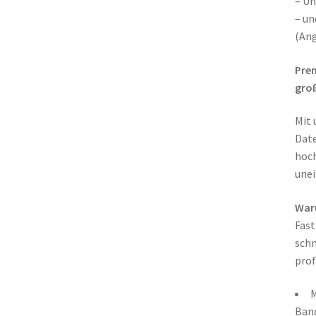
– Un
– u
(Ang
Prem
gro
Mit 
Date
hoch
unei
War
Fast
schn
prof
M
Band