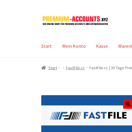
Zur
Zum
Navigation
Inhalt
springen
springen
Start
Mein Konto
Kasse
Waren
Start
FastFile.cc
FastFile.cc | 30 Tage P
🔍