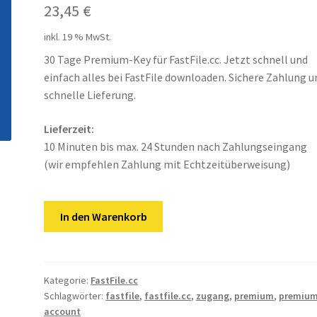
23,45
€
inkl. 19 % MwSt.
30 Tage Premium-Key für FastFile.cc. Jetzt schnell und
einfach alles bei FastFile downloaden. Sichere Zahlung u
schnelle Lieferung.
Lieferzeit:
10 Minuten bis max. 24 Stunden nach Zahlungseingang
(wir empfehlen Zahlung mit Echtzeitüberweisung)
FastFile.cc
In den Warenkorb
|
30
Tage
Premium
Kategorie:
FastFile.cc
Schlagwörter:
fastfile
,
fastfile.cc
,
zugang
,
premium
,
premiu
Key
account
Menge