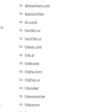
ddownload.com
Depositfiles
Ex-Load
nd
Fastbit.cc
FastFile.cc
Fikper.com
File.al
Fileboom
FileFactory
FileFox.cc
FileJoker
Filesmonster
m
Filespace