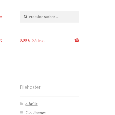
Suchen
Suchen
sum
nach:
t
0,00
€
0 Artikel
Filehoster
Alfafile
Cloudhunger