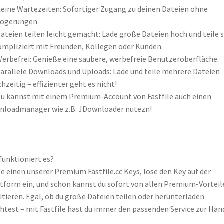
eine Wartezeiten: Sofortiger Zugang zu deinen Dateien ohne
zögerungen.
ateien teilen leicht gemacht: Lade große Dateien hoch und teile s
mpliziert mit Freunden, Kollegen oder Kunden.
erbefrei: Genieße eine saubere, werbefreie Benutzeroberfläche.
arallele Downloads und Uploads: Lade und teile mehrere Dateien
chzeitig – effizienter geht es nicht!
u kannst mit einem Premium-Account von Fastfile auch einen
loadmanager wie z.B: JDownloader nutezn!
funktioniert es?
e einen unserer Premium Fastfile.cc Keys, löse den Key auf der
tform ein, und schon kannst du sofort von allen Premium-Vorteil
itieren. Egal, ob du große Dateien teilen oder herunterladen
test – mit Fastfile hast du immer den passenden Service zur Han