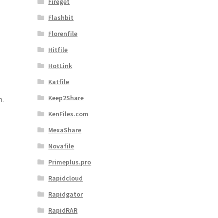
Fireget
Flashbit
Florenfile
Hitfile
HotLink
Katfile
Keep2Share
n.
KenFiles.com
MexaShare
Novafile
Primeplus.pro
Rapidcloud
Rapidgator
RapidRAR