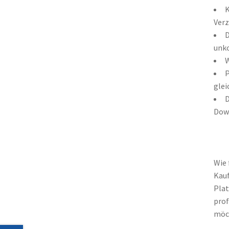
K
Ver
D
unko
W
P
glei
D
Down
Wie 
Kauf
Plat
prof
möch