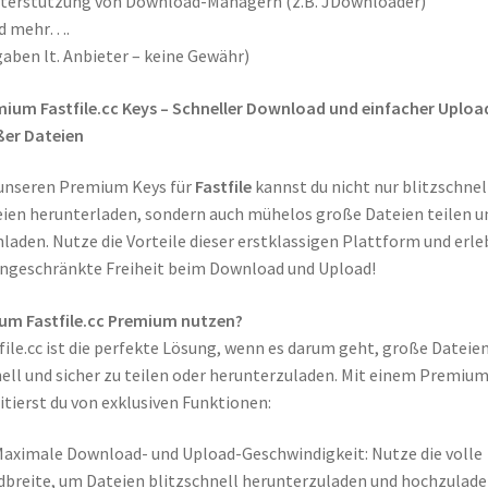
terstützung von Download-Managern (z.B. JDownloader)
nd mehr….
aben lt. Anbieter – keine Gewähr)
ium Fastfile.cc Keys – Schneller Download und einfacher Uploa
ßer Dateien
unseren Premium Keys für
Fastfile
kannst du nicht nur blitzschnel
ien herunterladen, sondern auch mühelos große Dateien teilen u
laden. Nutze die Vorteile dieser erstklassigen Plattform und erle
ngeschränkte Freiheit beim Download und Upload!
um Fastfile.cc Premium nutzen?
file.cc ist die perfekte Lösung, wenn es darum geht, große Dateie
ell und sicher zu teilen oder herunterzuladen. Mit einem Premiu
itierst du von exklusiven Funktionen:
aximale Download- und Upload-Geschwindigkeit: Nutze die volle
breite, um Dateien blitzschnell herunterzuladen und hochzulade