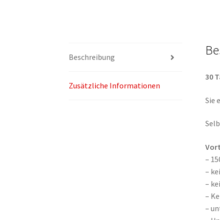
Be
Beschreibung
30 T
Zusätzliche Informationen
Sie 
Selb
Vort
– 15
– ke
– ke
– K
– un