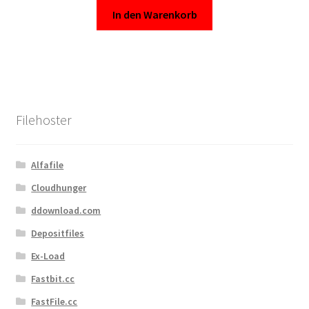
In den Warenkorb
Filehoster
Alfafile
Cloudhunger
ddownload.com
Depositfiles
Ex-Load
Fastbit.cc
FastFile.cc