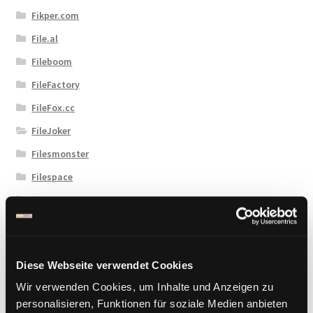
Fikper.com
File.al
Fileboom
FileFactory
FileFox.cc
FileJoker
Filesmonster
Filespace
Fireget
Flashbit
Florenfile
Diese Webseite verwendet Cookies
Hitfile
Wir verwenden Cookies, um Inhalte und Anzeigen zu
HotLink
personalisieren, Funktionen für soziale Medien anbieten