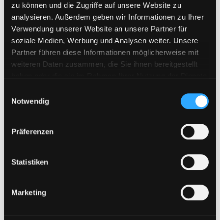
Katfile
zu können und die Zugriffe auf unsere Website zu
analysieren. Außerdem geben wir Informationen zu Ihrer
Keep2Share
Verwendung unserer Website an unsere Partner für
KenFiles.com
soziale Medien, Werbung und Analysen weiter. Unsere
MexaShare
Partner führen diese Informationen möglicherweise mit
weiteren Daten zusammen, die Sie ihnen bereitgestellt
Novafile
haben oder die sie im Rahmen Ihrer Nutzung der Dienste
Primeplus.pro
gesammelt haben. Sie geben Einwilligung zu unseren
E
Rapidcloud
Cookies, wenn Sie unsere Webseite weiterhin nutzen.
Notwendig
i
n
Rapidgator
w
RapidRAR
Präferenzen
i
Rosefile.net
l
l
Statistiken
Subyshare
i
TakeFile
g
Marketing
Tezfiles
u
n
Turbobit