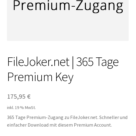
Filesmonster
HotLink
Filespace
VipFile.cc
FileJoker.net | 365 Tage
Premium Key
Ex-Load
File.al
175,95
€
FAQ – Häufige Fragen
inkl. 19 % MwSt.
365 Tage Premium-Zugang zu FileJoker.net. Schneller und
Impressum
einfacher Download mit diesem Premium Account.