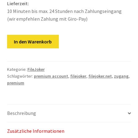
Kontakt
Lieferzeit:
10 Minuten bis max. 24 Stunden nach Zahlungseingang
Versandinfos
(wir empfehlen Zahlung mit Giro-Pay)
Widerrufsbelehrung
FileJoker.net
In den Warenkorb
|
Zahlungsarten
365
Tage
Premium
Kategorie:
FileJoker
Schlagwörter:
premium account
,
filejoker
,
filejoker.net
,
zugang
,
Key
premium
Menge
Beschreibung
Zusätzliche Informationen