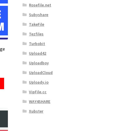
Rosefile.net
Subyshare
TakeFile
Tezfiles
Turbobit
age
Upload42
Uploadboy
UploadCloud
Uploady.io
VipFile.cc
WAY4SHARE
Xubster