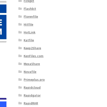
Fireget
Flashbit
Florenfile
Hitfile
HotLink
Katfile
Keep2Share
KenFiles.com
MexaShare
Novafile
Primeplus.pro
Rapidcloud
Rapidgator
RapidRAR