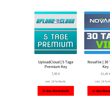
UploadCloud | 5 Tage
Novafile | 30
Premium Key
Key
7,95
€
32,45
inkl. 19 % MwSt.
inkl. 19 % 
In den Warenkorb
In den War