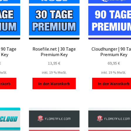
| 90 Tage
Rosefile.net | 30 Tage
Cloudhunger | 90 T
 Key
Premium Key
Premium Key
€
13,95
€
69,95
€
MwSt.
inkl. 19 % MwSt.
inkl. 19 % MwSt.
enkorb
In den Warenkorb
In den Warenkorb