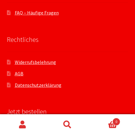
FAQ – Häufige Fragen
Rechtliches
Widerrufsbelehrung
AGB
Datenschutzerklärung
Jetzt bestellen
0
Suchen
Suchen
Mein Konto