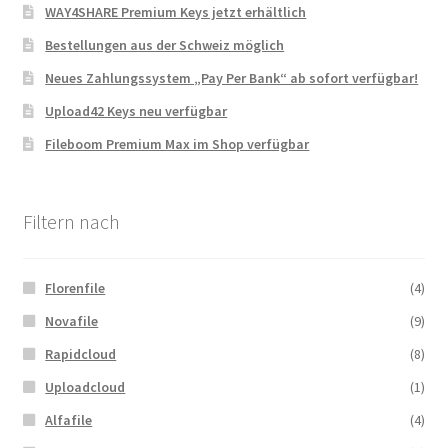
WAY4SHARE Premium Keys jetzt erhältlich
Bestellungen aus der Schweiz möglich
Neues Zahlungssystem „Pay Per Bank“ ab sofort verfügbar!
Upload42 Keys neu verfügbar
Fileboom Premium Max im Shop verfügbar
Filtern nach
Florenfile
(4)
Novafile
(9)
Rapidcloud
(8)
Uploadcloud
(1)
Alfafile
(4)