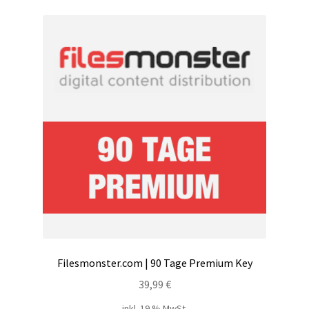
Filesmonster
HotLink
Filespace
VipFile.cc
Ex-Load
File.al
FAQ – Häufige Fragen
Filesmonster.com | 90 Tage Premium Key
Impressum
39,99
€
inkl. 19 % MwSt.