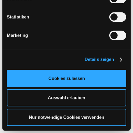
i
l
l
Statistiken
i
g
Marketing
u
n
g
Details zeigen
s
a
u
Cookies zulassen
s
w
a
Auswahl erlauben
h
l
Tezfiles | Gold | 90 Tage Premium Key
Nur notwendige Cookies verwenden
89,95
€