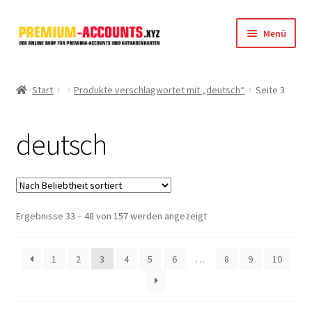
Zur
Zum
Menü
Navigation
Inhalt
springen
springen
Startseite
Start
Produkte verschlagwortet mit „deutsch“
Seite 3
Rapidgator
deutsch
FileJoker
Depositfiles
Nach
Ergebnisse 33 – 48 von 157 werden angezeigt
TakeFile
Beliebtheit
sortiert
FileFox.cc
1
2
3
4
5
6
…
8
9
10
Xubster