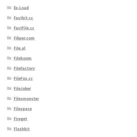
Ex-Load
Fastbit.cc
FastFile.cc
Fikper.com
File.al
Fileboom
FileFactory
FileFox.cc
FileJoker
Filesmonster
Filespace
Fireget
Flashbit