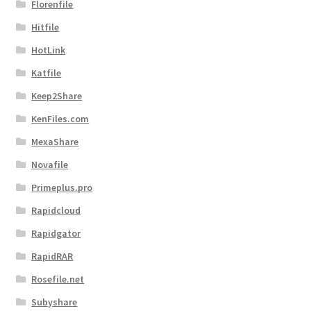
Florenfile
Hitfile
HotLink
Katfile
Keep2Share
KenFiles.com
MexaShare
Novafile
Primeplus.pro
Rapidcloud
Rapidgator
RapidRAR
Rosefile.net
Subyshare