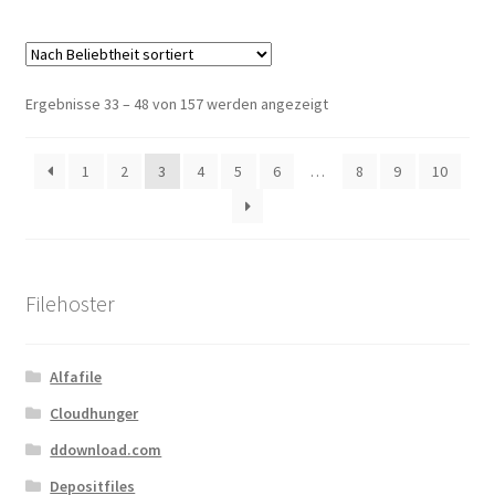
Nach
Ergebnisse 33 – 48 von 157 werden angezeigt
Beliebtheit
sortiert
1
2
3
4
5
6
…
8
9
10
Filehoster
Alfafile
Cloudhunger
ddownload.com
Depositfiles