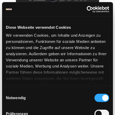
Diese Webseite verwendet Cookies
Wir verwenden Cookies, um Inhalte und Anzeigen zu
personalisieren, Funktionen für soziale Medien anbieten
zu können und die Zugriffe auf unsere Website zu
analysieren. Außerdem geben wir Informationen zu Ihrer
Verwendung unserer Website an unsere Partner für
soziale Medien, Werbung und Analysen weiter. Unsere
Fileboom 365 Tage Premium Key
Partner führen diese Informationen möglicherweise mit
weiteren Daten zusammen, die Sie ihnen bereitgestellt
204,95
€
haben oder die sie im Rahmen Ihrer Nutzung der Dienste
inkl. 19 % MwSt.
gesammelt haben. Sie geben Einwilligung zu unseren
E
Cookies, wenn Sie unsere Webseite weiterhin nutzen.
Notwendig
i
In den Warenkorb
n
w
Präferenzen