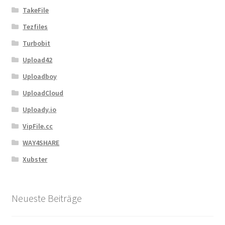
TakeFile
Tezfiles
Turbobit
Upload42
Uploadboy
UploadCloud
Uploady.io
VipFile.cc
WAY4SHARE
Xubster
Neueste Beiträge