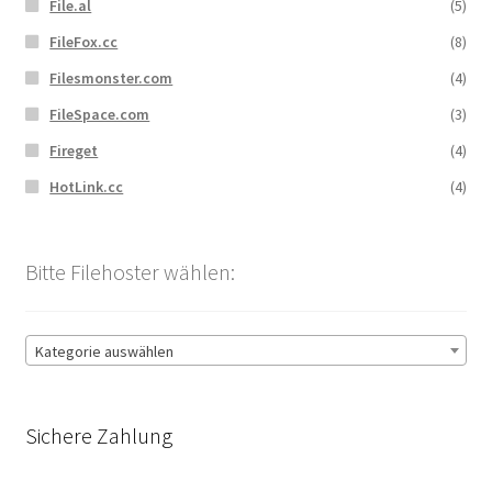
File.al
(5)
FileFox.cc
(8)
Filesmonster.com
(4)
FileSpace.com
(3)
Fireget
(4)
HotLink.cc
(4)
Bitte Filehoster wählen:
Kategorie auswählen
Sichere Zahlung