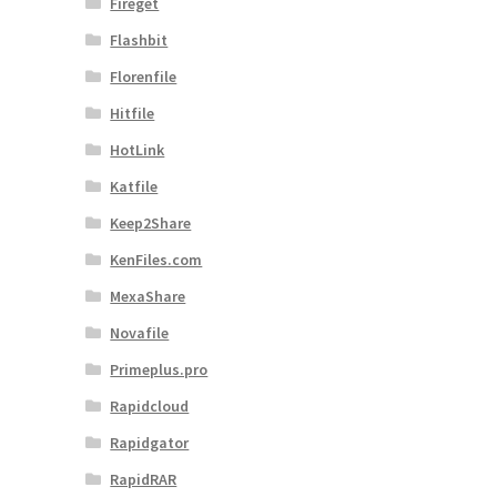
Fireget
Flashbit
Florenfile
Hitfile
HotLink
Katfile
Keep2Share
KenFiles.com
MexaShare
Novafile
Primeplus.pro
Rapidcloud
Rapidgator
RapidRAR