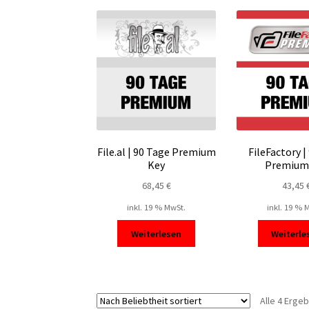
File.al | 90 Tage Premium
FileFactory |
Key
Premium
68,45
€
43,45
inkl. 19 % MwSt.
inkl. 19 % 
Weiterlesen
Weiterle
Alle 4 Erge