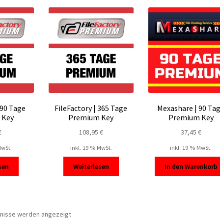
sortiert
 90 Tage
FileFactory | 365 Tage
Mexashare | 90 Ta
 Key
Premium Key
Premium Key
€
108,95
€
37,45
€
MwSt.
inkl. 19 % MwSt.
inkl. 19 % MwSt.
sen
Weiterlesen
In den Warenkorb
Nach
bnisse werden angezeigt