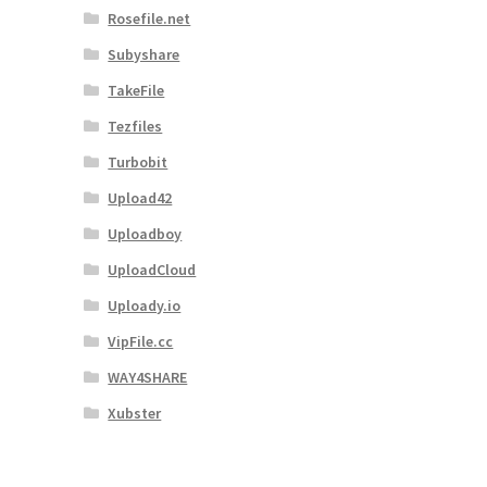
Rosefile.net
Subyshare
TakeFile
Tezfiles
Turbobit
Upload42
Uploadboy
UploadCloud
Uploady.io
VipFile.cc
WAY4SHARE
Xubster