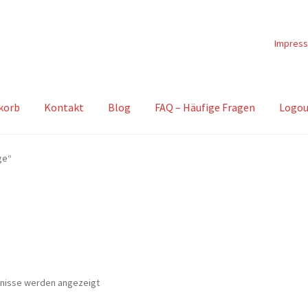
Impres
korb
Kontakt
Blog
FAQ – Häufige Fragen
Logou
ge“
Nach
bnisse werden angezeigt
Beliebtheit