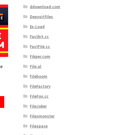
ddownload.com
Depositfiles
Ex-Load
Fastbit.cc
FastFile.cc
Fikper.com
ge
File.al
Fileboom
FileFactory
FileFox.cc
FileJoker
Filesmonster
Filespace