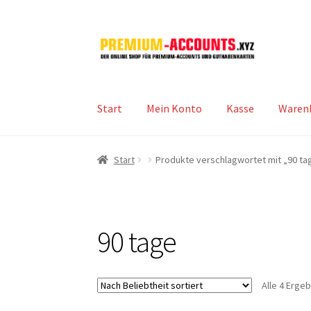
Zur
Zum
Navigation
Inhalt
springen
springen
Start
Mein Konto
Kasse
Waren
Start
Produkte verschlagwortet mit „90 ta
90 tage
Alle 4 Erge