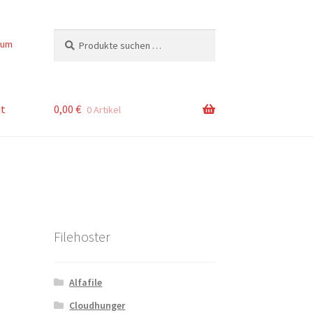
Suchen
Suchen
sum
nach:
t
0,00
€
0 Artikel
Filehoster
Alfafile
Cloudhunger