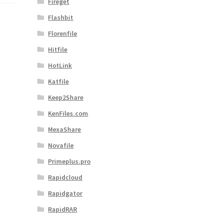
Fireget
Flashbit
Florenfile
Hitfile
HotLink
Katfile
Keep2Share
KenFiles.com
MexaShare
Novafile
Primeplus.pro
Rapidcloud
Rapidgator
RapidRAR