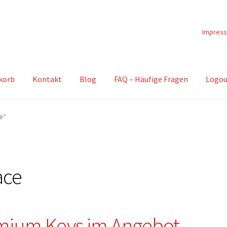
Impres
korb
Kontakt
Blog
FAQ – Häufige Fragen
Logou
e“
ace
mium Keys im Angebot