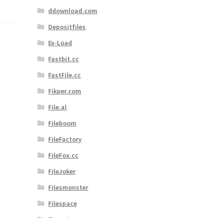
ddownload.com
Depositfiles
Ex-Load
Fastbit.cc
FastFile.cc
Fikper.com
File.al
Fileboom
FileFactory
FileFox.cc
FileJoker
Filesmonster
Filespace