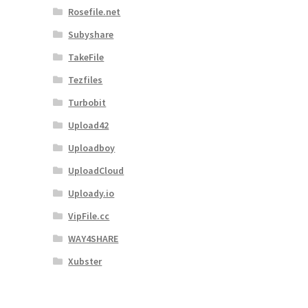
Rosefile.net
Subyshare
TakeFile
Tezfiles
Turbobit
Upload42
Uploadboy
UploadCloud
Uploady.io
VipFile.cc
WAY4SHARE
Xubster