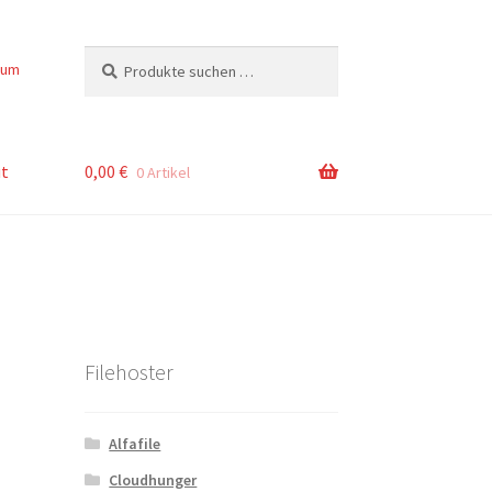
Suchen
Suchen
sum
nach:
t
0,00
€
0 Artikel
Filehoster
Alfafile
Cloudhunger