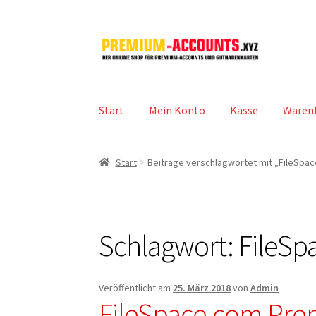
Zur
Zum
Navigation
Inhalt
springen
springen
Start
Mein Konto
Kasse
Waren
Start
Beiträge verschlagwortet mit „FileSpac
Schlagwort:
FileSp
Veröffentlicht am
25. März 2018
von
Admin
FileSpace.com Pre