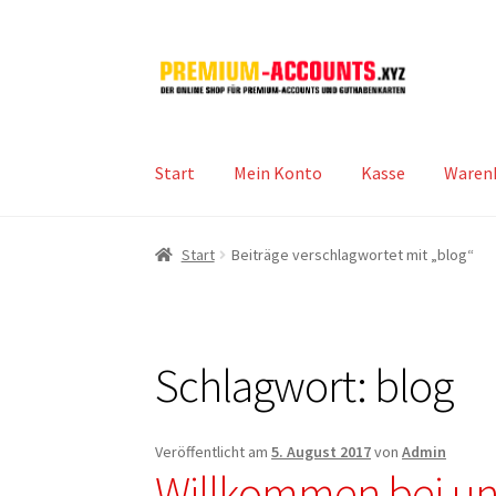
Zur
Zum
Navigation
Inhalt
springen
springen
Start
Mein Konto
Kasse
Waren
Start
Beiträge verschlagwortet mit „blog“
Schlagwort:
blog
Veröffentlicht am
5. August 2017
von
Admin
Willkommen bei un