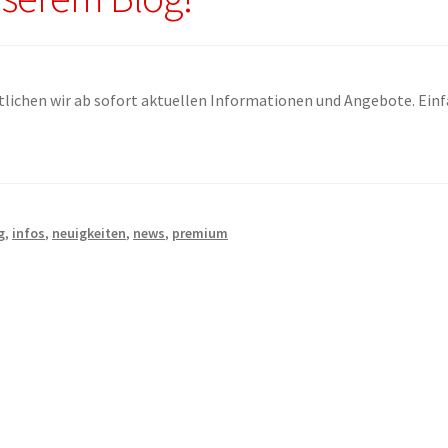
lichen wir ab sofort aktuellen Informationen und Angebote. Ein
g
,
infos
,
neuigkeiten
,
news
,
premium