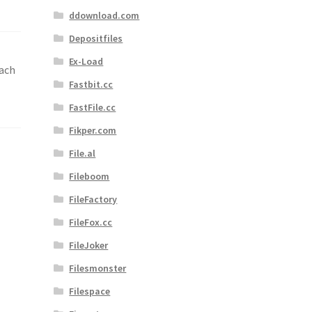
ddownload.com
Depositfiles
Ex-Load
fach
Fastbit.cc
FastFile.cc
Fikper.com
File.al
Fileboom
FileFactory
FileFox.cc
FileJoker
Filesmonster
Filespace