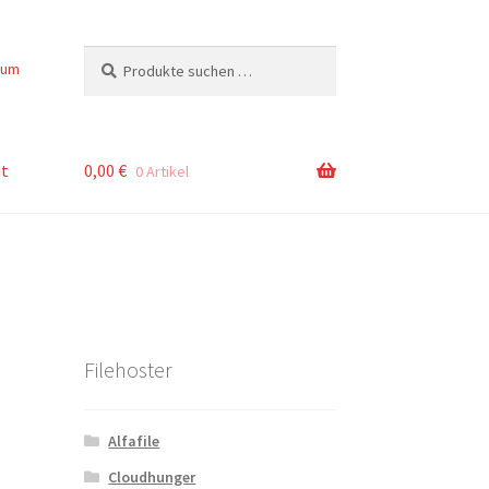
Suchen
Suchen
sum
nach:
t
0,00
€
0 Artikel
Filehoster
Alfafile
Cloudhunger