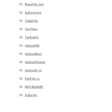
Rosefile.net
Subyshare
TakeFile
Tezfiles
Turbobit
Upload42
Uploadboy
UploadCloud
Uploady.io
VipFile.cc
WAY4SHARE
Xubster