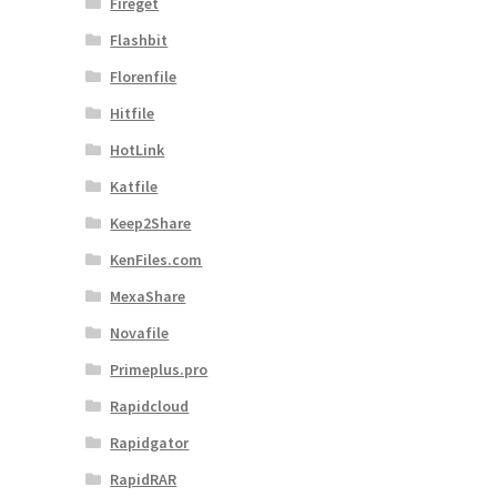
Fireget
Flashbit
Florenfile
Hitfile
HotLink
Katfile
Keep2Share
KenFiles.com
MexaShare
Novafile
Primeplus.pro
Rapidcloud
Rapidgator
RapidRAR