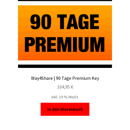
Filesmonster
HotLink
Filespace
VipFile.cc
Ex-Load
Way4Share | 90 Tage Premium Key
File.al
104,95
€
inkl. 19 % MwSt.
FAQ – Häufige Fragen
In den Warenkorb
Impressum