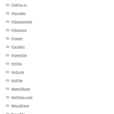
FileFox.cc
FileJoker
Filesmonster
Filespace
Fireget
Flashbit
Florenfile
Hitfile
HotLink
Katfile
Keep2Share
KenFiles.com
MexaShare
Novafile