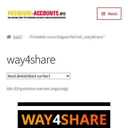
Zur
Zum
Menü
Navigation
Inhalt
springen
springen
Startseite
Start
Produkte verschlagwortet mit „way4share“
Rapidgator
way4share
FileJoker
Depositfiles
Nach
Alle 4 Ergebnisse werden angezeigt
TakeFile
Beliebtheit
sortiert
FileFox.cc
Xubster