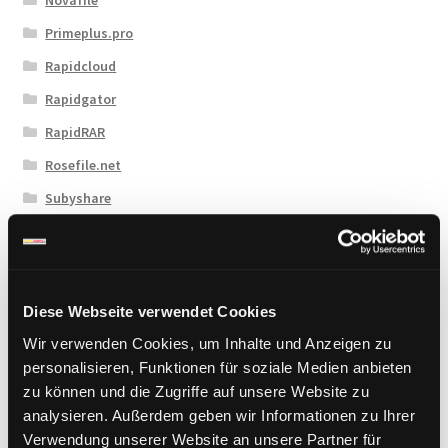
Primeplus.pro
Rapidcloud
Rapidgator
RapidRAR
Rosefile.net
Subyshare
TakeFile
Tezfiles
Turbobit
Diese Webseite verwendet Cookies
Upload42
Wir verwenden Cookies, um Inhalte und Anzeigen zu
Uploadboy
personalisieren, Funktionen für soziale Medien anbieten
zu können und die Zugriffe auf unsere Website zu
UploadCloud
analysieren. Außerdem geben wir Informationen zu Ihrer
Uploady.io
Verwendung unserer Website an unsere Partner für