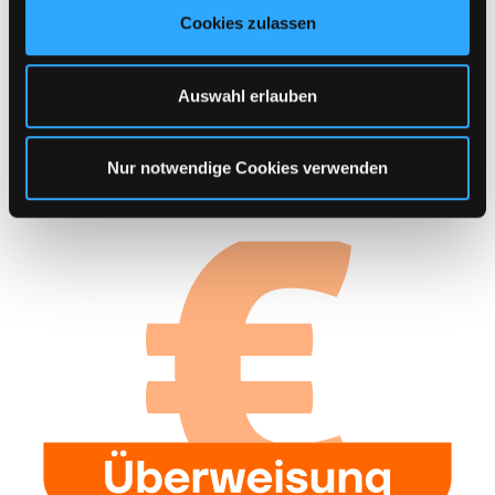
u
Cookies zulassen
s
w
Kategorie auswählen
a
Auswahl erlauben
h
l
Sichere Zahlung
Nur notwendige Cookies verwenden