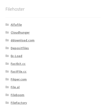
sortiert
Filehoster
Alfafile
Cloudhunger
ddownload.com
Depositfiles
Ex-Load
Fastbit.cc
FastFile.cc
Fikper.com
File.al
Fileboom
FileFactory