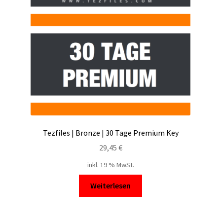
Filesmonster
HotLink
Filespace
VipFile.cc
Ex-Load
Tezfiles | Bronze | 30 Tage Premium Key
File.al
29,45
€
inkl. 19 % MwSt.
FAQ – Häufige Fragen
Weiterlesen
Impressum