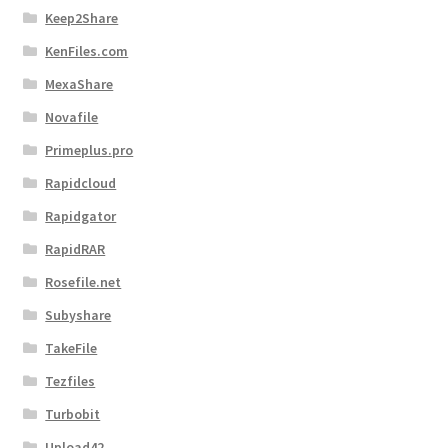
Keep2Share
KenFiles.com
MexaShare
Novafile
Primeplus.pro
Rapidcloud
Rapidgator
RapidRAR
Rosefile.net
Subyshare
TakeFile
Tezfiles
Turbobit
Upload42