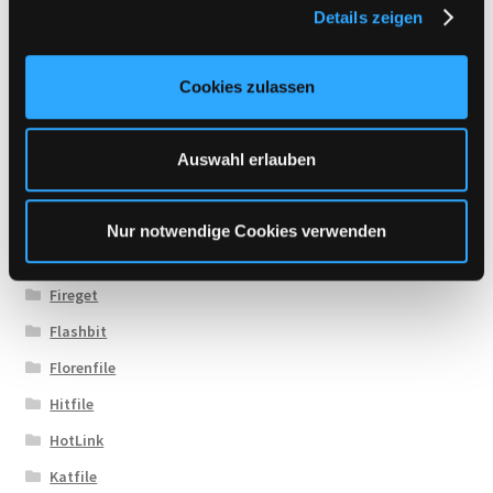
Fikper.com
Details zeigen
s
File.al
a
u
Fileboom
Cookies zulassen
s
FileFactory
w
FileFox.cc
a
Auswahl erlauben
h
FileJoker
l
Filesmonster
Nur notwendige Cookies verwenden
Filespace
Fireget
Flashbit
Florenfile
Hitfile
HotLink
Katfile