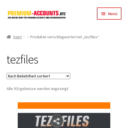
Zur
Zum
Menü
Navigation
Inhalt
springen
springen
Startseite
Start
Produkte verschlagwortet mit „tezfiles“
Rapidgator
tezfiles
FileJoker
Depositfiles
Nach
Alle 9 Ergebnisse werden angezeigt
TakeFile
Beliebtheit
sortiert
FileFox.cc
Xubster