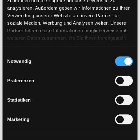
zu können und die Zugriffe auf unsere Website zu
analysieren. Außerdem geben wir Informationen zu Ihrer
Verwendung unserer Website an unsere Partner für
soziale Medien, Werbung und Analysen weiter. Unsere
Nach
Alle 9 Ergebnisse werden angezeigt
Partner führen diese Informationen möglicherweise mit
Beliebtheit
weiteren Daten zusammen, die Sie ihnen bereitgestellt
sortiert
haben oder die sie im Rahmen Ihrer Nutzung der Dienste
Filehoster
gesammelt haben. Sie geben Einwilligung zu unseren
E
Cookies, wenn Sie unsere Webseite weiterhin nutzen.
Notwendig
i
Alfafile
n
w
Cloudhunger
Präferenzen
i
ddownload.com
l
Depositfiles
l
Statistiken
i
Ex-Load
g
Marketing
Fastbit.cc
u
n
FastFile.cc
g