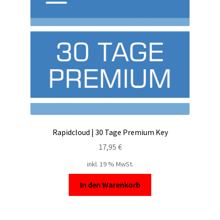
Filesmonster
HotLink
Filespace
VipFile.cc
Ex-Load
Rapidcloud | 30 Tage Premium Key
File.al
17,95
€
inkl. 19 % MwSt.
FAQ – Häufige Fragen
In den Warenkorb
Impressum