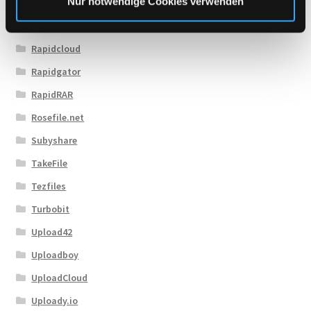
Nur notwendige Cookies verwenden
Novafile
Primeplus.pro
Rapidcloud
Rapidgator
RapidRAR
Rosefile.net
Subyshare
TakeFile
Tezfiles
Turbobit
Upload42
Uploadboy
UploadCloud
Uploady.io