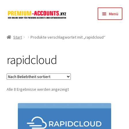
Zur
Zum
Menü
Navigation
Inhalt
springen
springen
Startseite
Start
Produkte verschlagwortet mit „rapidcloud“
Rapidgator
rapidcloud
FileJoker
Depositfiles
Nach
Alle 8 Ergebnisse werden angezeigt
TakeFile
Beliebtheit
sortiert
FileFox.cc
Xubster