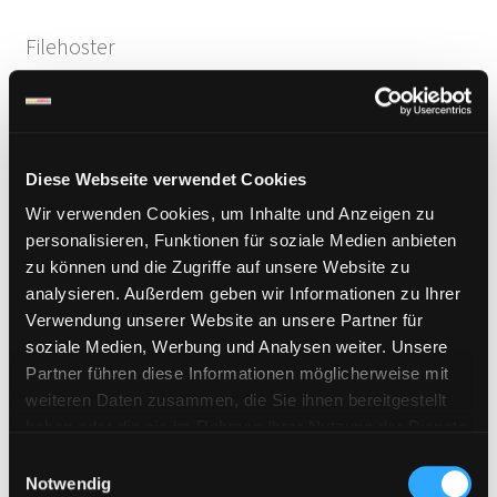
sortiert
Filehoster
Alfafile
Cloudhunger
Diese Webseite verwendet Cookies
ddownload.com
Wir verwenden Cookies, um Inhalte und Anzeigen zu
Depositfiles
personalisieren, Funktionen für soziale Medien anbieten
Ex-Load
zu können und die Zugriffe auf unsere Website zu
analysieren. Außerdem geben wir Informationen zu Ihrer
Fastbit.cc
Verwendung unserer Website an unsere Partner für
FastFile.cc
soziale Medien, Werbung und Analysen weiter. Unsere
Partner führen diese Informationen möglicherweise mit
Fikper.com
weiteren Daten zusammen, die Sie ihnen bereitgestellt
File.al
haben oder die sie im Rahmen Ihrer Nutzung der Dienste
Fileboom
gesammelt haben. Sie geben Einwilligung zu unseren
E
Cookies, wenn Sie unsere Webseite weiterhin nutzen.
Notwendig
FileFactory
i