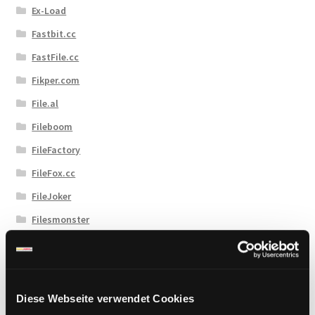
Ex-Load
Fastbit.cc
FastFile.cc
Fikper.com
File.al
Fileboom
FileFactory
FileFox.cc
FileJoker
Filesmonster
Filespace
Fireget
Flashbit
Diese Webseite verwendet Cookies
Florenfile