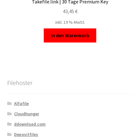
Takefile.link | 30 Tage Premium Key
43,45
€
inkl. 19 % MwSt.
In den Warenkorb
Filehoster
Alfafile
Cloudhunger
ddownload.com
Depositfiles