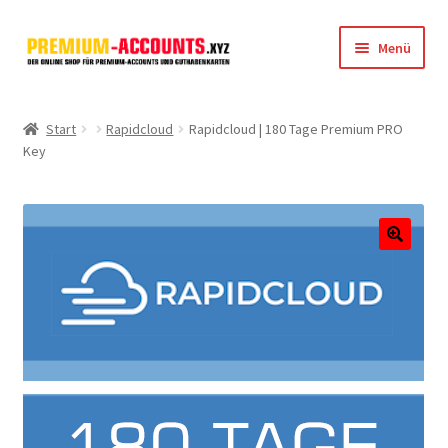
Zur
Zum
Menü
Navigation
Inhalt
springen
springen
Startseite
Start
Rapidcloud
Rapidcloud | 180 Tage Premium PRO
Key
Rapidgator
FileJoker
Depositfiles
🔍
TakeFile
FileFox.cc
Xubster