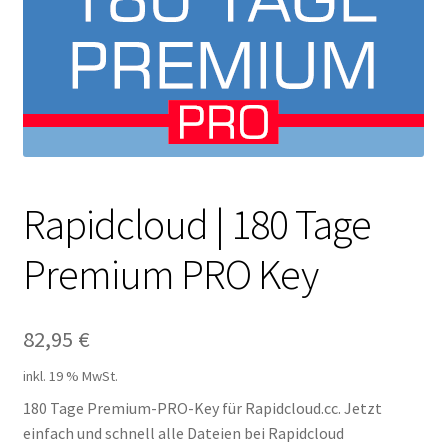
Filesmonster
HotLink
Filespace
VipFile.cc
Rapidcloud | 180 Tage
Ex-Load
Premium PRO Key
File.al
82,95
€
FAQ – Häufige Fragen
inkl. 19 % MwSt.
Impressum
180 Tage Premium-PRO-Key für Rapidcloud.cc. Jetzt
einfach und schnell alle Dateien bei Rapidcloud