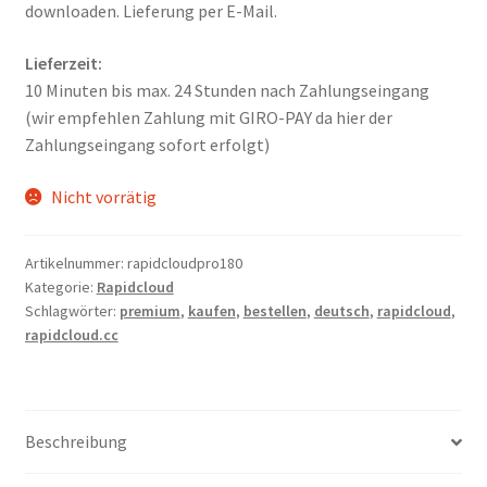
Kontakt
downloaden. Lieferung per E-Mail.
Versandinfos
Lieferzeit:
10 Minuten bis max. 24 Stunden nach Zahlungseingang
Widerrufsbelehrung
(wir empfehlen Zahlung mit GIRO-PAY da hier der
Zahlungseingang sofort erfolgt)
Zahlungsarten
Nicht vorrätig
Artikelnummer:
rapidcloudpro180
Kategorie:
Rapidcloud
Schlagwörter:
premium
,
kaufen
,
bestellen
,
deutsch
,
rapidcloud
,
rapidcloud.cc
Beschreibung