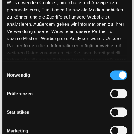
Wir verwenden Cookies, um Inhalte und Anzeigen zu
Hitfile
personalisieren, Funktionen für soziale Medien anbieten
zu können und die Zugriffe auf unsere Website zu
HotLink
analysieren. Außerdem geben wir Informationen zu Ihrer
Katfile
Verwendung unserer Website an unsere Partner für
Keep2Share
soziale Medien, Werbung und Analysen weiter. Unsere
Partner führen diese Informationen möglicherweise mit
KenFiles.com
weiteren Daten zusammen, die Sie ihnen bereitgestellt
MexaShare
haben oder die sie im Rahmen Ihrer Nutzung der Dienste
gesammelt haben. Sie geben Einwilligung zu unseren
Novafile
E
Cookies, wenn Sie unsere Webseite weiterhin nutzen.
Notwendig
i
Primeplus.pro
n
Rapidcloud
w
Präferenzen
Rapidgator
i
l
RapidRAR
l
Statistiken
Rosefile.net
i
g
Subyshare
Marketing
u