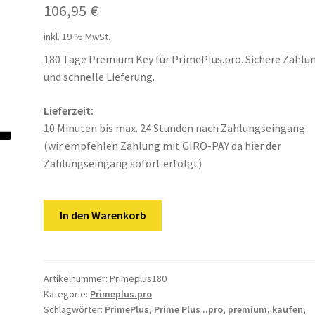
106,95
€
inkl. 19 % MwSt.
180 Tage Premium Key für PrimePlus.pro. Sichere Zahlu
und schnelle Lieferung.
Lieferzeit:
10 Minuten bis max. 24 Stunden nach Zahlungseingang
(wir empfehlen Zahlung mit GIRO-PAY da hier der
Zahlungseingang sofort erfolgt)
Prime
In den Warenkorb
Plus
.pro
|
180
Artikelnummer:
Primeplus180
Kategorie:
Primeplus.pro
Tage
Schlagwörter:
PrimePlus
,
Prime Plus ..pro
,
premium
,
kaufen
,
Premium