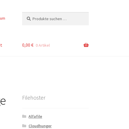
Suchen
Suchen
sum
nach:
t
0,00
€
0 Artikel
ge
Filehoster
Alfafile
Cloudhunger