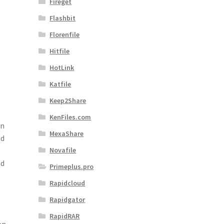
Fireget
Flashbit
Florenfile
Hitfile
HotLink
Katfile
Keep2Share
KenFiles.com
in
MexaShare
nd
Novafile
nd
Primeplus.pro
Rapidcloud
Rapidgator
RapidRAR