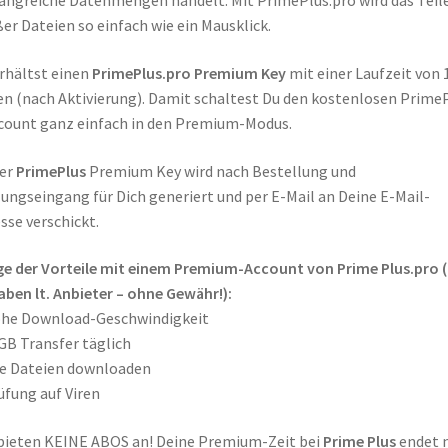
ngreiche Datenmengen handelt. Mit PrimePlus.pro wird das Teil
er Dateien so einfach wie ein Mausklick.
rhältst einen
PrimePlus.pro
Premium Key
mit einer Laufzeit von 
n (nach Aktivierung). Damit schaltest Du den kostenlosen Prime
count ganz einfach in den Premium-Modus.
ser
PrimePlus
Premium Key wird nach Bestellung und
ungseingang für Dich generiert und per E-Mail an Deine E-Mail-
sse verschickt.
ge der Vorteile mit einem Premium-Account von
Prime Plus
.pro (
ben lt. Anbieter – ohne Gewähr!):
ohe Download-Geschwindigkeit
GB Transfer täglich
le Dateien downloaden
üfung auf Viren
bieten KEINE ABOS an! Deine Premium-Zeit bei
Prime Plus
endet 