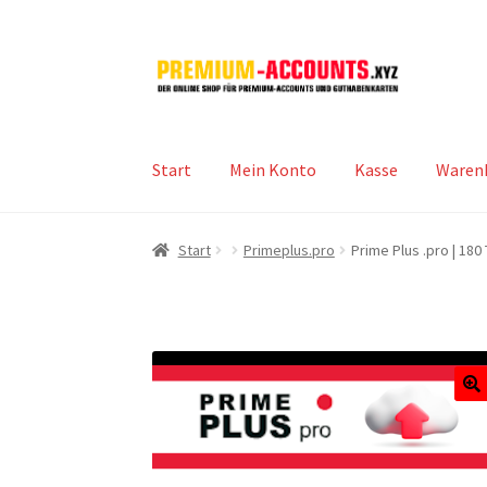
Zur
Zum
Navigation
Inhalt
springen
springen
Start
Mein Konto
Kasse
Waren
Start
Primeplus.pro
Prime Plus .pro | 18
🔍