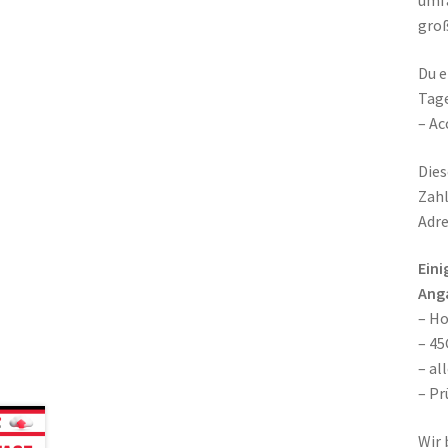
umfa
groß
Du e
Tage
– Ac
Die
Zahl
Adre
Eini
Anga
– H
– 45
– al
– Pr
Wir 