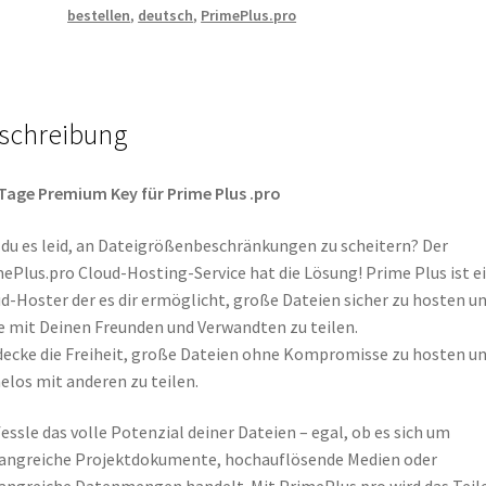
bestellen
,
deutsch
,
PrimePlus.pro
Key
Menge
schreibung
Tage Premium Key für Prime Plus .pro
 du es leid, an Dateigrößenbeschränkungen zu scheitern? Der
ePlus.pro Cloud-Hosting-Service hat die Lösung! Prime Plus ist e
d-Hoster der es dir ermöglicht, große Dateien sicher zu hosten u
e mit Deinen Freunden und Verwandten zu teilen.
ecke die Freiheit, große Dateien ohne Kompromisse zu hosten u
los mit anderen zu teilen.
essle das volle Potenzial deiner Dateien – egal, ob es sich um
ngreiche Projektdokumente, hochauflösende Medien oder