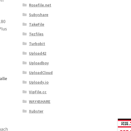
en
Rosefile.net
Subyshare
180
TakeFile
Plus
Tezfiles
Turbobit
Upload42
Uploadboy
UploadCloud
alle
Uploady.io
VipFile.cc
WAY4SHARE
Xubster
nach