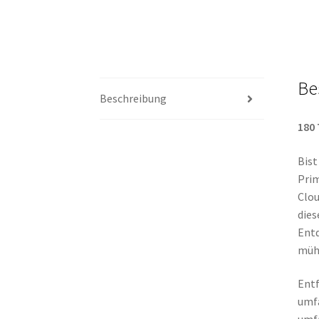
Be
Beschreibung
180 
Bist
Prim
Clou
dies
Entd
mühe
Entf
umfa