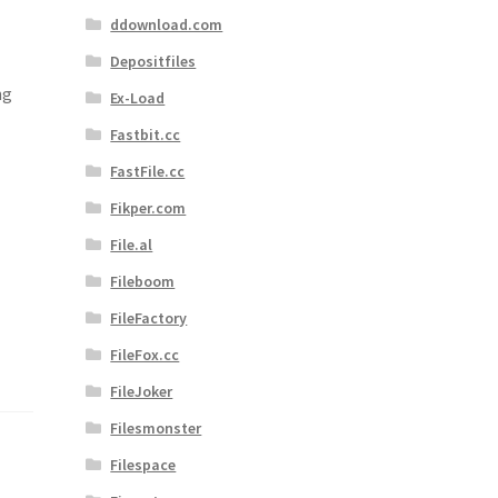
ddownload.com
Depositfiles
ng
Ex-Load
Fastbit.cc
FastFile.cc
Fikper.com
File.al
Fileboom
FileFactory
FileFox.cc
FileJoker
Filesmonster
Filespace