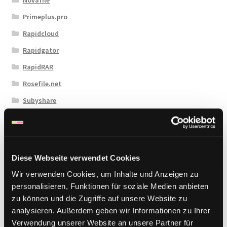
Primeplus.pro
Rapidcloud
Rapidgator
RapidRAR
Rosefile.net
Subyshare
TakeFile
Tezfiles
Turbobit
Diese Webseite verwendet Cookies
Upload42
Wir verwenden Cookies, um Inhalte und Anzeigen zu
Uploadboy
personalisieren, Funktionen für soziale Medien anbieten
zu können und die Zugriffe auf unsere Website zu
UploadCloud
analysieren. Außerdem geben wir Informationen zu Ihrer
Uploady.io
Verwendung unserer Website an unsere Partner für