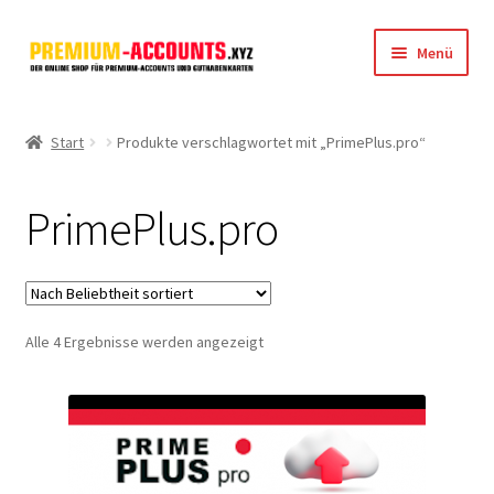
Zur
Zum
Menü
Navigation
Inhalt
springen
springen
Startseite
Start
Produkte verschlagwortet mit „PrimePlus.pro“
Rapidgator
PrimePlus.pro
FileJoker
Depositfiles
Nach
Alle 4 Ergebnisse werden angezeigt
TakeFile
Beliebtheit
sortiert
FileFox.cc
Xubster