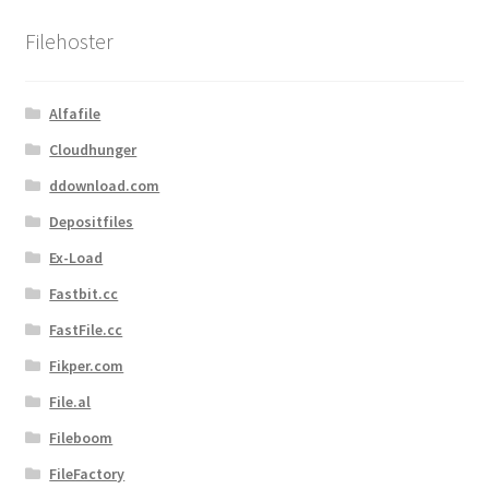
sortiert
Filehoster
Alfafile
Cloudhunger
ddownload.com
Depositfiles
Ex-Load
Fastbit.cc
FastFile.cc
Fikper.com
File.al
Fileboom
FileFactory