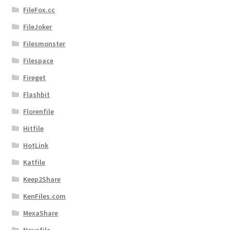
FileFox.cc
FileJoker
Filesmonster
Filespace
Fireget
Flashbit
Florenfile
Hitfile
HotLink
Katfile
Keep2Share
KenFiles.com
MexaShare
Novafile