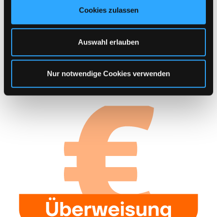
u
Cookies zulassen
s
w
Kategorie auswählen
a
Auswahl erlauben
h
l
Sichere Zahlung
Nur notwendige Cookies verwenden