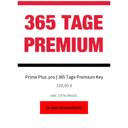
Filesmonster
HotLink
Filespace
VipFile.cc
Ex-Load
Prime Plus .pro | 365 Tage Premium Key
File.al
169,95
€
inkl. 19 % MwSt.
FAQ – Häufige Fragen
In den Warenkorb
Impressum