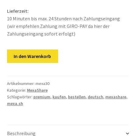
Kontakt
Lieferzeit:
Versandinfos
10 Minuten bis max. 24 Stunden nach Zahlungseingang
(wir empfehlen Zahlung mit GIRO-PAY da hier der
Widerrufsbelehrung
Zahlungseingang sofort erfolgt)
Zahlungsarten
Mexashare
In den Warenkorb
|
30
Tage
Premium
Artikelnummer:
mexa30
Kategorie:
MexaShare
Key
Schlagwörter:
premium
,
kaufen
,
bestellen
,
deutsch
,
mexashare
,
Menge
mexa.sh
Beschreibung