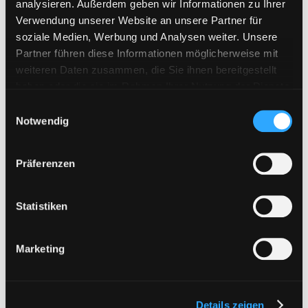
analysieren. Außerdem geben wir Informationen zu Ihrer
KenFiles.com
Verwendung unserer Website an unsere Partner für
MexaShare
soziale Medien, Werbung und Analysen weiter. Unsere
Novafile
Partner führen diese Informationen möglicherweise mit
weiteren Daten zusammen, die Sie ihnen bereitgestellt
Primeplus.pro
haben oder die sie im Rahmen Ihrer Nutzung der Dienste
Rapidcloud
gesammelt haben. Sie geben Einwilligung zu unseren
E
Cookies, wenn Sie unsere Webseite weiterhin nutzen.
Rapidgator
Notwendig
i
n
RapidRAR
w
Präferenzen
Rosefile.net
i
Subyshare
l
l
Statistiken
TakeFile
i
Tezfiles
g
Marketing
u
Turbobit
n
Upload42
g
Uploadboy
Details zeigen
s