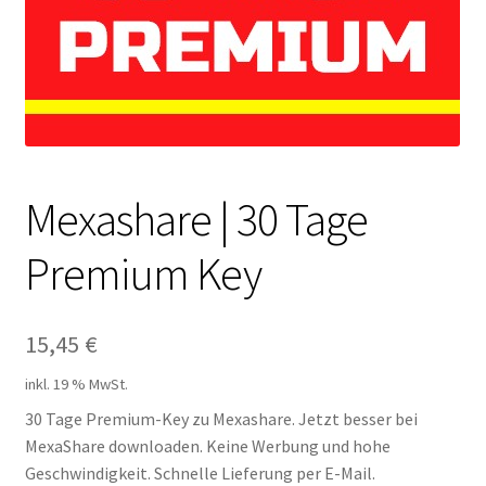
Filesmonster
HotLink
Filespace
VipFile.cc
Mexashare | 30 Tage
Premium Key
Ex-Load
File.al
15,45
€
FAQ – Häufige Fragen
inkl. 19 % MwSt.
30 Tage Premium-Key zu Mexashare. Jetzt besser bei
Impressum
MexaShare downloaden. Keine Werbung und hohe
Geschwindigkeit. Schnelle Lieferung per E-Mail.