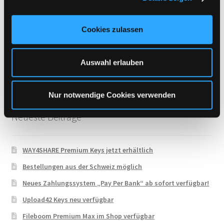
a
UploadCloud
u
Uploady.io
Cookies zulassen
s
VipFile.cc
w
a
WAY4SHARE
Auswahl erlauben
h
Xubster
l
Nur notwendige Cookies verwenden
Neueste Beiträge
WAY4SHARE Premium Keys jetzt erhältlich
Bestellungen aus der Schweiz möglich
Neues Zahlungssystem „Pay Per Bank“ ab sofort verfügbar!
Upload42 Keys neu verfügbar
Fileboom Premium Max im Shop verfügbar