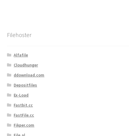
Filehoster
Alfafile
Cloudhunger
ddownload.com
Depositfiles
Ex-Load
Fastbit.cc
FastFile.cc
Fikper.com
File.al