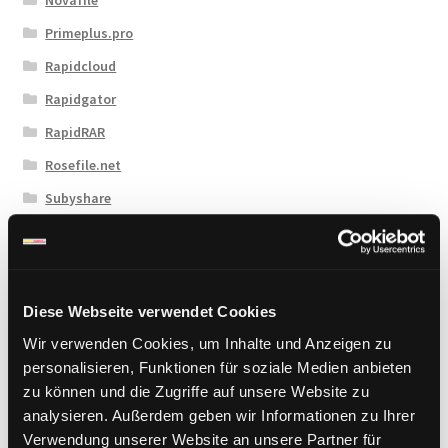
Primeplus.pro
Rapidcloud
Rapidgator
RapidRAR
Rosefile.net
Subyshare
TakeFile
Tezfiles
Turbobit
Diese Webseite verwendet Cookies
Upload42
Wir verwenden Cookies, um Inhalte und Anzeigen zu
Uploadboy
personalisieren, Funktionen für soziale Medien anbieten
zu können und die Zugriffe auf unsere Website zu
UploadCloud
analysieren. Außerdem geben wir Informationen zu Ihrer
Uploady.io
Verwendung unserer Website an unsere Partner für