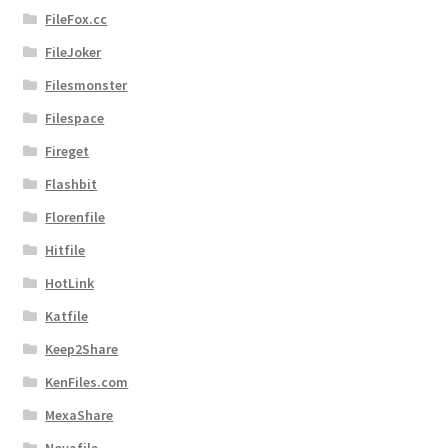
FileFox.cc
FileJoker
Filesmonster
Filespace
Fireget
Flashbit
Florenfile
Hitfile
HotLink
Katfile
Keep2Share
KenFiles.com
MexaShare
Novafile