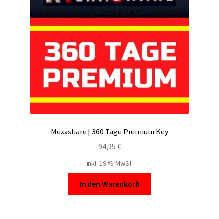
Filesmonster
HotLink
Filespace
VipFile.cc
Ex-Load
Mexashare | 360 Tage Premium Key
File.al
94,95
€
inkl. 19 % MwSt.
FAQ – Häufige Fragen
In den Warenkorb
Impressum