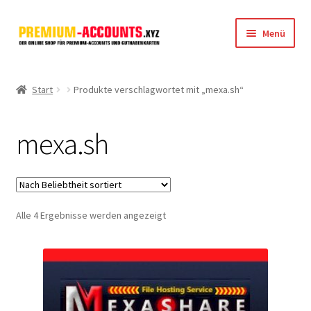
Zur
Zum
Menü
Navigation
Inhalt
springen
springen
Startseite
Start
Produkte verschlagwortet mit „mexa.sh“
Rapidgator
mexa.sh
FileJoker
Depositfiles
Nach
Alle 4 Ergebnisse werden angezeigt
TakeFile
Beliebtheit
sortiert
FileFox.cc
Xubster