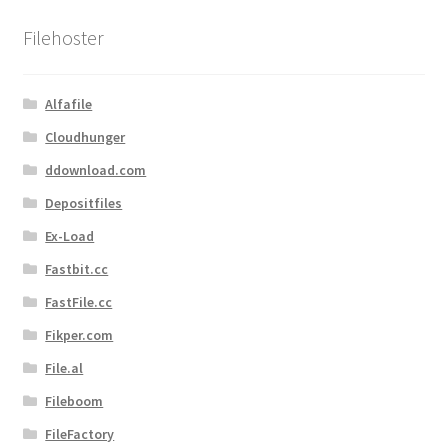
sortiert
Filehoster
Alfafile
Cloudhunger
ddownload.com
Depositfiles
Ex-Load
Fastbit.cc
FastFile.cc
Fikper.com
File.al
Fileboom
FileFactory