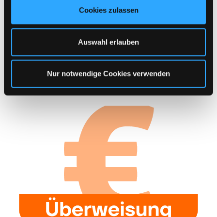
u
Cookies zulassen
s
w
Kategorie auswählen
a
Auswahl erlauben
h
l
Sichere Zahlung
Nur notwendige Cookies verwenden