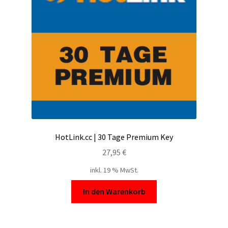
Filesmonster
HotLink
Filespace
VipFile.cc
Ex-Load
HotLink.cc | 30 Tage Premium Key
File.al
27,95
€
inkl. 19 % MwSt.
FAQ – Häufige Fragen
In den Warenkorb
Impressum