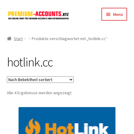
Zur
Zum
Menü
Navigation
Inhalt
springen
springen
Startseite
Start
Produkte verschlagwortet mit „hotlink.cc“
Rapidgator
hotlink.cc
FileJoker
Depositfiles
Nach
Alle 4 Ergebnisse werden angezeigt
TakeFile
Beliebtheit
sortiert
FileFox.cc
Xubster