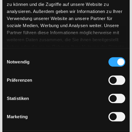
VipFile.cc
zu können und die Zugriffe auf unsere Website zu
analysieren. Außerdem geben wir Informationen zu Ihrer
WAY4SHARE
Verwendung unserer Website an unsere Partner für
Xubster
soziale Medien, Werbung und Analysen weiter. Unsere
Partner führen diese Informationen möglicherweise mit
weiteren Daten zusammen, die Sie ihnen bereitgestellt
Neueste Beiträge
haben oder die sie im Rahmen Ihrer Nutzung der Dienste
gesammelt haben. Sie geben Einwilligung zu unseren
E
Cookies, wenn Sie unsere Webseite weiterhin nutzen.
Notwendig
i
WAY4SHARE Premium Keys jetzt erhältlich
n
Bestellungen aus der Schweiz möglich
w
Präferenzen
i
Neues Zahlungssystem „Pay Per Bank“ ab sofort verfügbar!
l
Upload42 Keys neu verfügbar
l
Statistiken
Fileboom Premium Max im Shop verfügbar
i
g
Marketing
u
Filtern nach
n