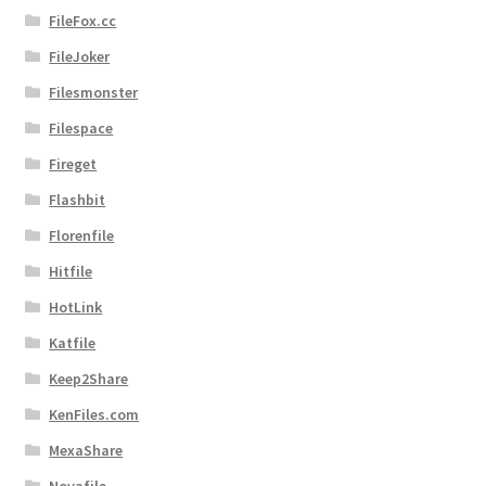
FileFox.cc
FileJoker
Filesmonster
Filespace
Fireget
Flashbit
Florenfile
Hitfile
HotLink
Katfile
Keep2Share
KenFiles.com
MexaShare
Novafile