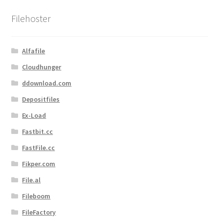
sortiert
Filehoster
Alfafile
Cloudhunger
ddownload.com
Depositfiles
Ex-Load
Fastbit.cc
FastFile.cc
Fikper.com
File.al
Fileboom
FileFactory