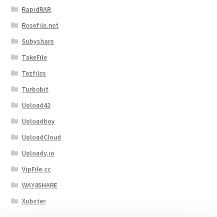
RapidRAR
Rosefile.net
Subyshare
TakeFile
Tezfiles
Turbobit
Upload42
Uploadboy
UploadCloud
Uploady.io
VipFile.cc
WAY4SHARE
Xubster