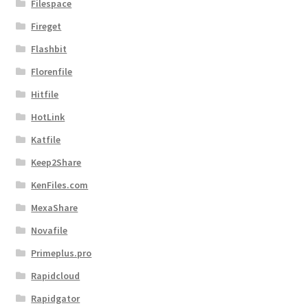
Filespace
Fireget
Flashbit
Florenfile
Hitfile
HotLink
Katfile
Keep2Share
KenFiles.com
MexaShare
Novafile
Primeplus.pro
Rapidcloud
Rapidgator