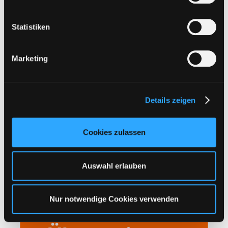
i
Bitte Filehoster wählen:
l
l
Statistiken
i
Kategorie auswählen
g
Marketing
u
n
Sichere Zahlung
g
Details zeigen
s
a
u
Cookies zulassen
s
w
a
Auswahl erlauben
h
l
Nur notwendige Cookies verwenden