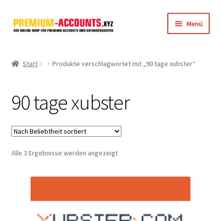
Zur
Zum
Menü
Navigation
Inhalt
springen
springen
Startseite
Start
Produkte verschlagwortet mit „90 tage xubster“
Rapidgator
90 tage xubster
FileJoker
Depositfiles
Nach
Alle 3 Ergebnisse werden angezeigt
TakeFile
Beliebtheit
sortiert
FileFox.cc
Xubster