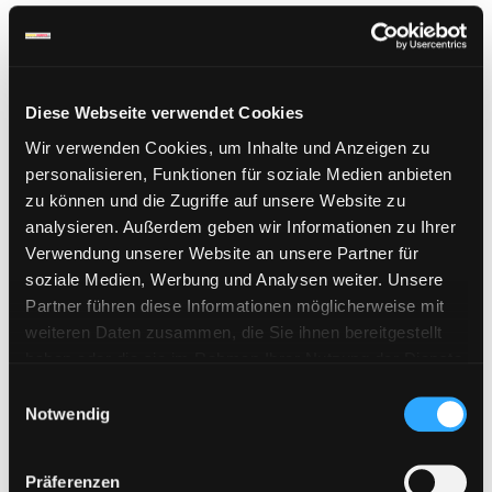
Neueste Beiträge
Diese Webseite verwendet Cookies
WAY4SHARE Premium Keys jetzt erhältlich
Wir verwenden Cookies, um Inhalte und Anzeigen zu
Bestellungen aus der Schweiz möglich
personalisieren, Funktionen für soziale Medien anbieten
Neues Zahlungssystem „Pay Per Bank“ ab sofort verfügbar!
zu können und die Zugriffe auf unsere Website zu
analysieren. Außerdem geben wir Informationen zu Ihrer
Upload42 Keys neu verfügbar
Verwendung unserer Website an unsere Partner für
Fileboom Premium Max im Shop verfügbar
soziale Medien, Werbung und Analysen weiter. Unsere
Partner führen diese Informationen möglicherweise mit
weiteren Daten zusammen, die Sie ihnen bereitgestellt
Filtern nach
haben oder die sie im Rahmen Ihrer Nutzung der Dienste
gesammelt haben. Sie geben Einwilligung zu unseren
E
Cookies, wenn Sie unsere Webseite weiterhin nutzen.
Notwendig
i
Xubster.com
(3)
n
w
Präferenzen