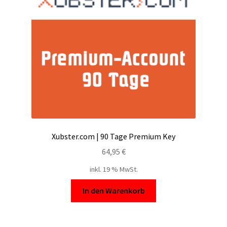
Filesmonster
HotLink
Filespace
VipFile.cc
Ex-Load
Xubster.com | 90 Tage Premium Key
File.al
64,95
€
inkl. 19 % MwSt.
FAQ – Häufige Fragen
In den Warenkorb
Impressum