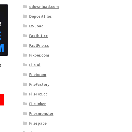
ddownload.com
Depositfiles
Ex-Load
Fastbit.cc
FastFile.cc
Fikper.com
e
File.al
Fileboom
FileFactory
FileFox.cc
FileJoker
Filesmonster
Filespace