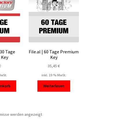
 30 Tage
File.al | 60 Tage Premium
 Key
Key
€
35,45
€
MwSt.
inkl. 19 % MwSt.
enkorb
Weiterlesen
Nach
bnisse werden angezeigt
Beliebtheit
sortiert