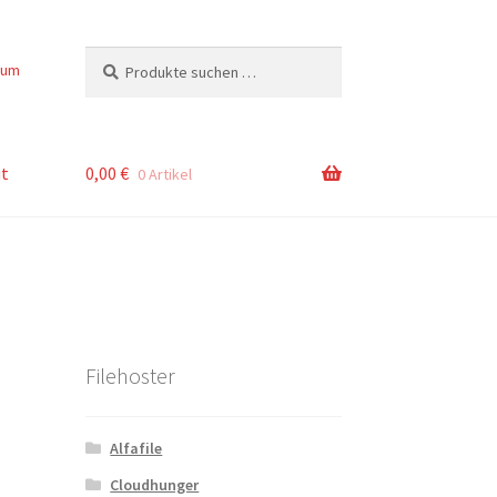
Suchen
Suchen
sum
nach:
t
0,00
€
0 Artikel
Filehoster
Alfafile
Cloudhunger