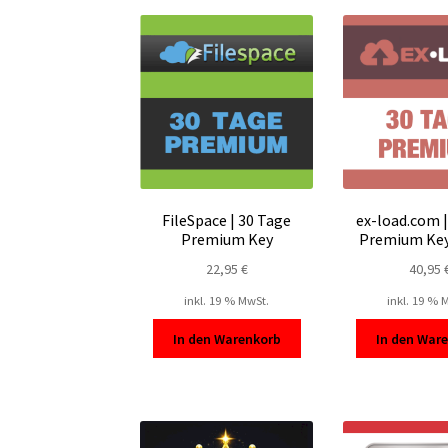
FileSpace | 30 Tage
ex-load.com |
Premium Key
Premium Key
22,95
€
40,95
inkl. 19 % MwSt.
inkl. 19 % 
In den Warenkorb
In den War