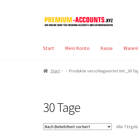
Zur
Zum
Navigation
Inhalt
springen
springen
Start
Mein Konto
Kasse
Waren
Start
Produkte verschlagwortet mit „30 Ta
30 Tage
Alle 7 Erge