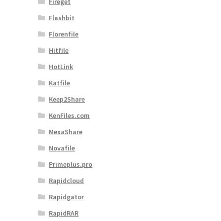
Fireget
Flashbit
Florenfile
Hitfile
HotLink
Katfile
Keep2Share
KenFiles.com
MexaShare
Novafile
Primeplus.pro
Rapidcloud
Rapidgator
RapidRAR