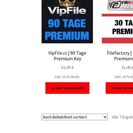
VipFile.cc | 90 Tage
FileFactory |
Premium Key
Premium
52,95
€
21,45
inkl. 19 % MwSt.
inkl. 19 % 
In den Warenkorb
In den War
Alle 7 Erge