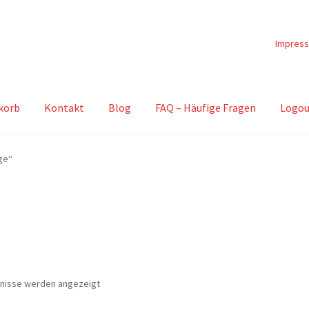
Impres
korb
Kontakt
Blog
FAQ – Häufige Fragen
Logou
ge“
Nach
bnisse werden angezeigt
Beliebtheit