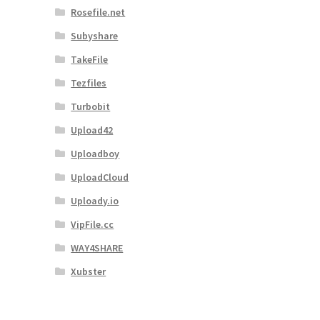
Rosefile.net
Subyshare
TakeFile
Tezfiles
Turbobit
Upload42
Uploadboy
UploadCloud
Uploady.io
VipFile.cc
WAY4SHARE
Xubster