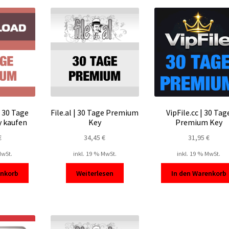
sortiert
 30 Tage
File.al | 30 Tage Premium
VipFile.cc | 30 Tag
 kaufen
Key
Premium Key
€
34,45
€
31,95
€
MwSt.
inkl. 19 % MwSt.
inkl. 19 % MwSt.
enkorb
Weiterlesen
In den Warenkorb