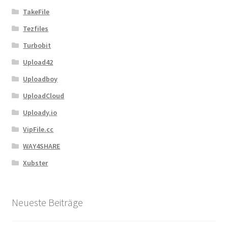
TakeFile
Tezfiles
Turbobit
Upload42
Uploadboy
UploadCloud
Uploady.io
VipFile.cc
WAY4SHARE
Xubster
Neueste Beiträge