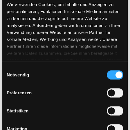
Wir verwenden Cookies, um Inhalte und Anzeigen zu
personalisieren, Funktionen für soziale Medien anbieten
zu können und die Zugriffe auf unsere Website zu
analysieren. Außerdem geben wir Informationen zu Ihrer
Verwendung unserer Website an unsere Partner für
soziale Medien, Werbung und Analysen weiter. Unsere
Partner führen diese Informationen möglicherweise mit
weiteren Daten zusammen, die Sie ihnen bereitgestellt
haben oder die sie im Rahmen Ihrer Nutzung der Dienste
gesammelt haben. Sie geben Einwilligung zu unseren
E
Cookies, wenn Sie unsere Webseite weiterhin nutzen.
Notwendig
i
n
w
Präferenzen
i
l
l
Statistiken
i
g
Marketing