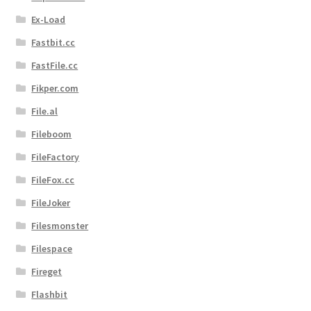
Ex-Load
Fastbit.cc
FastFile.cc
Fikper.com
File.al
Fileboom
FileFactory
FileFox.cc
FileJoker
Filesmonster
Filespace
Fireget
Flashbit