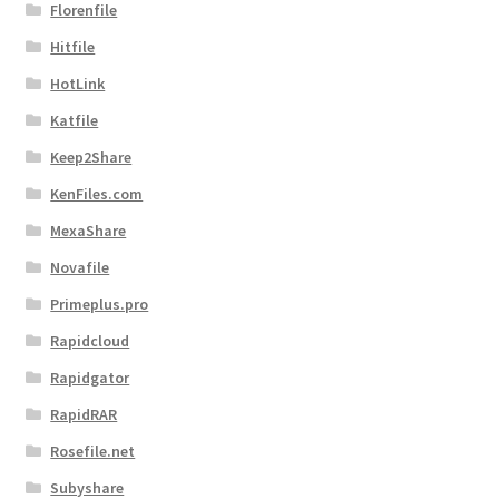
Florenfile
Hitfile
HotLink
Katfile
Keep2Share
KenFiles.com
MexaShare
Novafile
Primeplus.pro
Rapidcloud
Rapidgator
RapidRAR
Rosefile.net
Subyshare