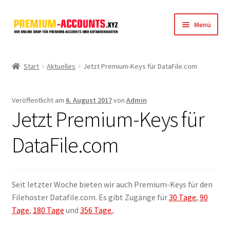
Zur
Zum
Menü
Navigation
Inhalt
springen
springen
Startseite
Start
Aktuelles
Jetzt Premium-Keys für DataFile.com
Rapidgator
Veröffentlicht am
6. August 2017
von
Admin
FileJoker
Jetzt Premium-Keys für
Depositfiles
DataFile.com
TakeFile
Seit letzter Woche bieten wir auch Premium-Keys für den
FileFox.cc
Filehoster Datafile.com. Es gibt Zugänge für
30 Tage
,
90
Tage
,
180 Tage
und
356 Tage.
.
Xubster