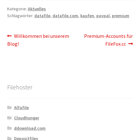
Kontakt
Kategorie:
Aktuelles
Schlagwörter:
datafile
,
datafile.com
,
kaufen
,
paypal
,
premium
Versandinfos
Widerrufsbelehrung
Beitragsnavigation
Vorheriger
Nächster
Willkommen bei unserem
Premium-Accounts für
Beitrag:
Beitrag:
Blog!
FileFox.cc
Zahlungsarten
Filehoster
Alfafile
Cloudhunger
ddownload.com
Depositfiles