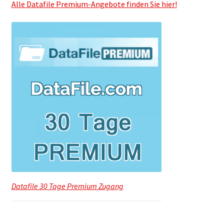
Alle Datafile Premium-Angebote finden Sie hier!
Filesmonster
HotLink
Filespace
VipFile.cc
Ex-Load
File.al
FAQ – Häufige Fragen
Datafile 30 Tage Premium Zugang
Impressum