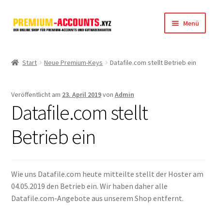
Zur
Zum
Menü
Navigation
Inhalt
springen
springen
Startseite
Start
Neue Premium-Keys
Datafile.com stellt Betrieb ein
Rapidgator
Veröffentlicht am
23. April 2019
von
Admin
FileJoker
Datafile.com stellt
Depositfiles
Betrieb ein
TakeFile
Wie uns Datafile.com heute mitteilte stellt der Hoster am
FileFox.cc
04.05.2019 den Betrieb ein. Wir haben daher alle
Datafile.com-Angebote aus unserem Shop entfernt.
Xubster