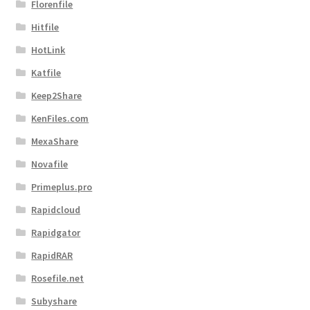
Florenfile
Hitfile
HotLink
Katfile
Keep2Share
KenFiles.com
MexaShare
Novafile
Primeplus.pro
Rapidcloud
Rapidgator
RapidRAR
Rosefile.net
Subyshare