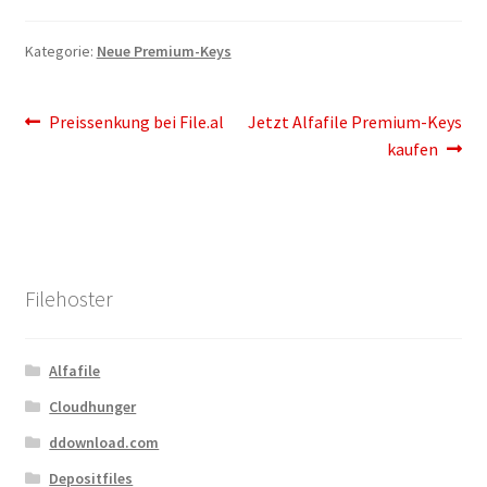
Filesmonster
Kategorie:
Neue Premium-Keys
HotLink
Beitragsnavigation
Vorheriger
Nächster
Preissenkung bei File.al
Jetzt Alfafile Premium-Keys
Filespace
Beitrag:
Beitrag:
kaufen
VipFile.cc
Ex-Load
Filehoster
File.al
Alfafile
FAQ – Häufige Fragen
Cloudhunger
Impressum
ddownload.com
Depositfiles