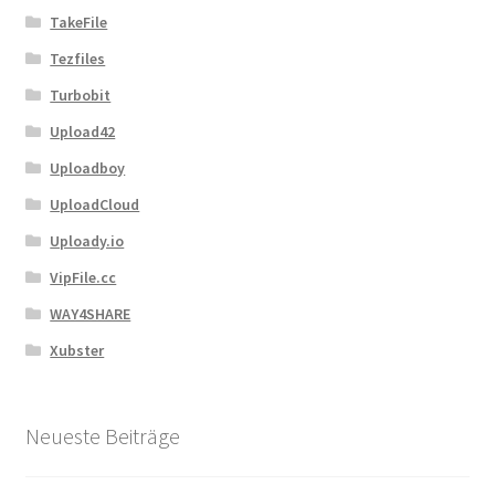
TakeFile
Tezfiles
Turbobit
Upload42
Uploadboy
UploadCloud
Uploady.io
VipFile.cc
WAY4SHARE
Xubster
Neueste Beiträge