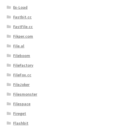
Kontakt
Ex-Load
Versandinfos
Fastbit.cc
FastFile.cc
Widerrufsbelehrung
Fikper.com
File.al
Zahlungsarten
Fileboom
FileFactory
FileFox.cc
FileJoker
Filesmonster
Filespace
Fireget
Flashbit