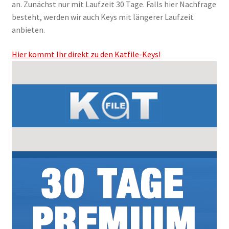
an. Zunächst nur mit Laufzeit 30 Tage. Falls hier Nachfrage
Filesmonster
besteht, werden wir auch Keys mit längerer Laufzeit
anbieten.
HotLink
Hier kommt Ihr direkt zu den Katfile-Keys!
Filespace
VipFile.cc
Ex-Load
File.al
FAQ – Häufige Fragen
Impressum