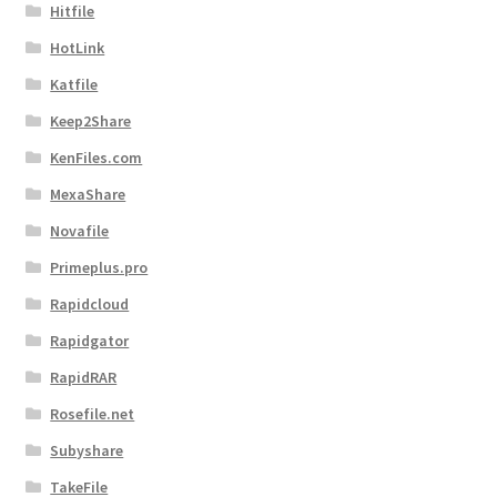
Hitfile
HotLink
Katfile
Keep2Share
KenFiles.com
MexaShare
Novafile
Primeplus.pro
Rapidcloud
Rapidgator
RapidRAR
Rosefile.net
Subyshare
TakeFile