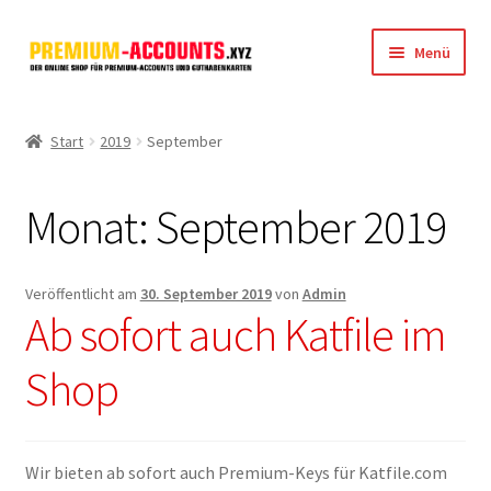
Zur
Zum
Menü
Navigation
Inhalt
springen
springen
Startseite
Start
2019
September
Rapidgator
Monat:
September 2019
FileJoker
Depositfiles
Veröffentlicht am
30. September 2019
von
Admin
Ab sofort auch Katfile im
TakeFile
Shop
FileFox.cc
Xubster
Wir bieten ab sofort auch Premium-Keys für Katfile.com