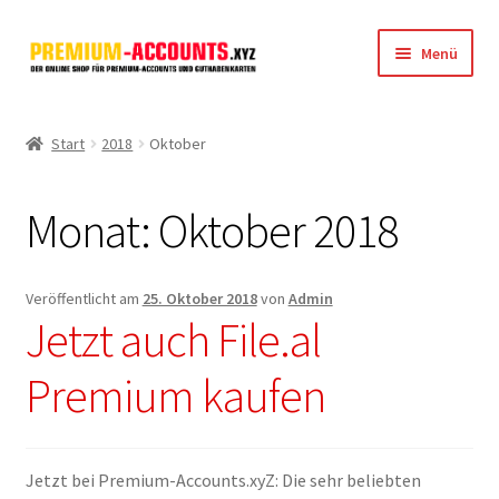
Zur
Zum
Menü
Navigation
Inhalt
springen
springen
Startseite
Start
2018
Oktober
Rapidgator
Monat:
Oktober 2018
FileJoker
Depositfiles
Veröffentlicht am
25. Oktober 2018
von
Admin
Jetzt auch File.al
TakeFile
Premium kaufen
FileFox.cc
Xubster
Jetzt bei Premium-Accounts.xyZ: Die sehr beliebten