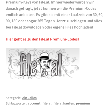
Premium-Keys von File.al. Immer wieder wurden wir
Filesmonster
danach gefragt, jetzt können wir die Premium-Codes
endlich anbieten. Es gibt sie mit einer Laufzeit von 30, 60,
HotLink
90, 180 oder sogar 365 Tagen. Jetzt zuschlagen und alles
bei File.al downloaden oder eigene Files hochladen!
Filespace
Hier geht es zu den File.al Premium-Codes!
VipFile.cc
Ex-Load
File.al
FAQ – Häufige Fragen
Kategorie:
Aktuelles
Impressum
Schlagwörter:
account
,
file.al
,
file.al kaufen
,
premium