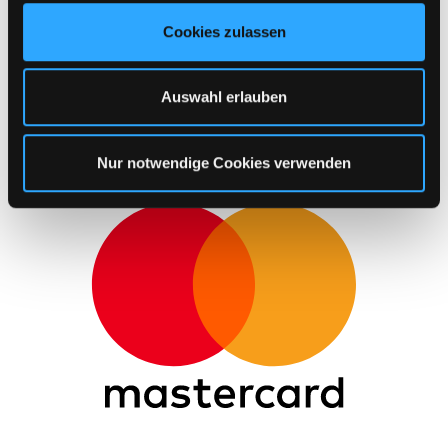
u
Cookies zulassen
s
w
a
Auswahl erlauben
h
l
Nur notwendige Cookies verwenden