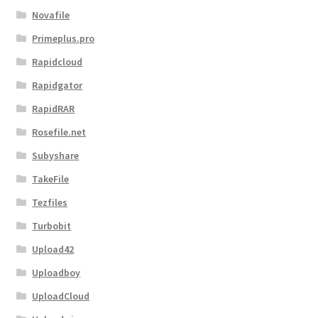
Novafile
Primeplus.pro
Rapidcloud
Rapidgator
RapidRAR
Rosefile.net
Subyshare
TakeFile
Tezfiles
Turbobit
Upload42
Uploadboy
UploadCloud