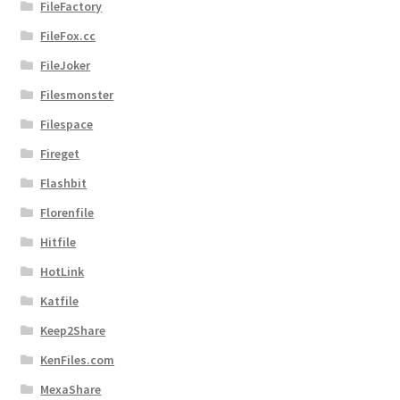
FileFactory
FileFox.cc
FileJoker
Filesmonster
Filespace
Fireget
Flashbit
Florenfile
Hitfile
HotLink
Katfile
Keep2Share
KenFiles.com
MexaShare