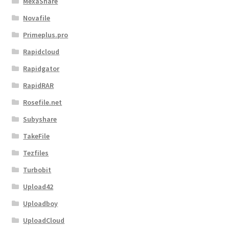
MexaShare
Novafile
Primeplus.pro
Rapidcloud
Rapidgator
RapidRAR
Rosefile.net
Subyshare
TakeFile
Tezfiles
Turbobit
Upload42
Uploadboy
UploadCloud