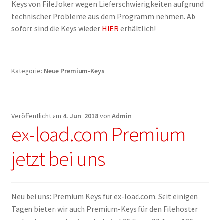
Keys von FileJoker wegen Lieferschwierigkeiten aufgrund
Filesmonster
technischer Probleme aus dem Programm nehmen. Ab
sofort sind die Keys wieder
HIER
erhältlich!
HotLink
Filespace
Kategorie:
Neue Premium-Keys
VipFile.cc
Ex-Load
Veröffentlicht am
4. Juni 2018
von
Admin
ex-load.com Premium
File.al
jetzt bei uns
FAQ – Häufige Fragen
Impressum
Neu bei uns: Premium Keys für ex-load.com. Seit einigen
Tagen bieten wir auch Premium-Keys für den Filehoster