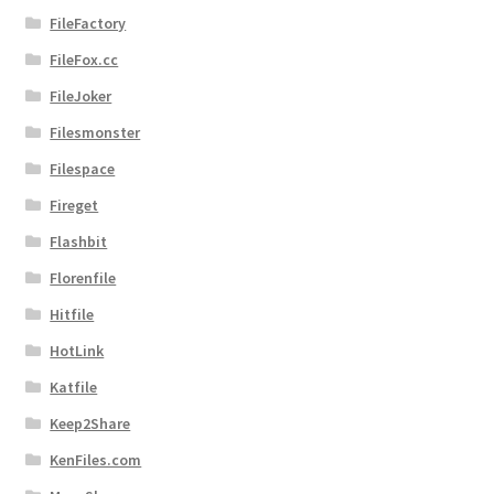
FileFactory
FileFox.cc
FileJoker
Filesmonster
Filespace
Fireget
Flashbit
Florenfile
Hitfile
HotLink
Katfile
Keep2Share
KenFiles.com