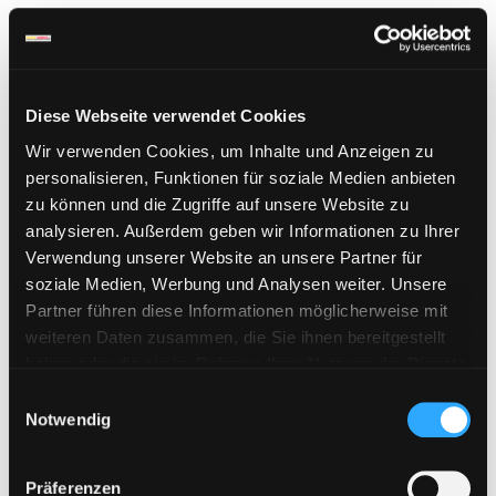
Bitte Filehoster wählen:
Kategorie auswählen
Diese Webseite verwendet Cookies
Wir verwenden Cookies, um Inhalte und Anzeigen zu
personalisieren, Funktionen für soziale Medien anbieten
Sichere Zahlung
zu können und die Zugriffe auf unsere Website zu
analysieren. Außerdem geben wir Informationen zu Ihrer
Verwendung unserer Website an unsere Partner für
soziale Medien, Werbung und Analysen weiter. Unsere
Partner führen diese Informationen möglicherweise mit
weiteren Daten zusammen, die Sie ihnen bereitgestellt
haben oder die sie im Rahmen Ihrer Nutzung der Dienste
gesammelt haben. Sie geben Einwilligung zu unseren
E
Cookies, wenn Sie unsere Webseite weiterhin nutzen.
Notwendig
i
n
w
Präferenzen