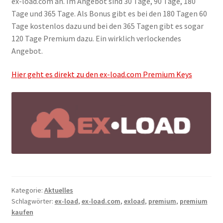
Kontakt
ex-load.com an. Im Angebot sind 30 Tage, 90 Tage, 180
Tage und 365 Tage. Als Bonus gibt es bei den 180 Tagen 60
Tage kostenlos dazu und bei den 365 Tagen gibt es sogar
Versandinfos
120 Tage Premium dazu. Ein wirklich verlockendes
Angebot.
Widerrufsbelehrung
Hier geht es direkt zu den ex-load.com Premium Keys
Zahlungsarten
Kategorie:
Aktuelles
Schlagwörter:
ex-load
,
ex-load.com
,
exload
,
premium
,
premium
kaufen