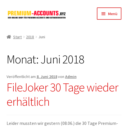
Zur
Zum
Menü
Navigation
Inhalt
springen
springen
Startseite
Start
2018
Juni
Rapidgator
Monat:
Juni 2018
FileJoker
Depositfiles
Veröffentlicht am
8. Juni 2018
von
Admin
FileJoker 30 Tage wieder
TakeFile
erhältlich
FileFox.cc
Xubster
Leider mussten wir gestern (08.06.) die 30 Tage Premium-