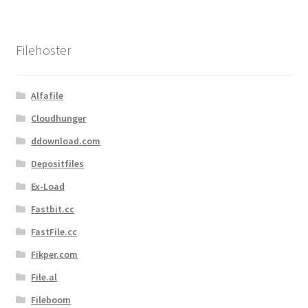
Filehoster
Alfafile
Cloudhunger
ddownload.com
Depositfiles
Ex-Load
Fastbit.cc
FastFile.cc
Fikper.com
File.al
Fileboom