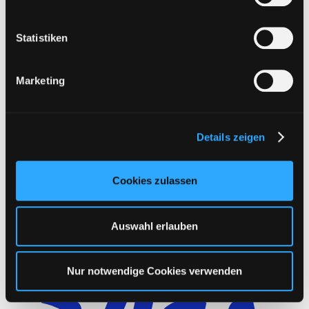
i
l
l
Statistiken
i
g
Marketing
u
n
g
Details zeigen
s
a
u
Cookies zulassen
s
w
a
Auswahl erlauben
h
l
Nur notwendige Cookies verwenden