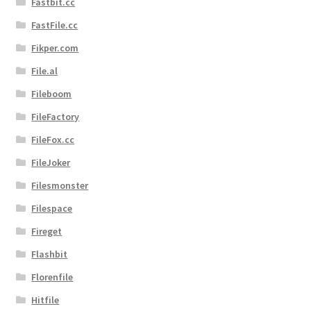
Fastbit.cc
FastFile.cc
Fikper.com
File.al
Fileboom
FileFactory
FileFox.cc
FileJoker
Filesmonster
Filespace
Fireget
Flashbit
Florenfile
Hitfile