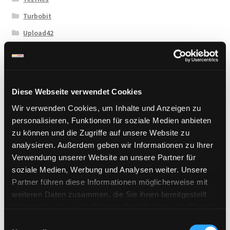
Turbobit
Upload42
Uploadboy
UploadCloud
Uploady.io
Diese Webseite verwendet Cookies
VipFile.cc
Wir verwenden Cookies, um Inhalte und Anzeigen zu
WAY4SHARE
personalisieren, Funktionen für soziale Medien anbieten
zu können und die Zugriffe auf unsere Website zu
Xubster
analysieren. Außerdem geben wir Informationen zu Ihrer
Verwendung unserer Website an unsere Partner für
soziale Medien, Werbung und Analysen weiter. Unsere
Neueste Beiträge
Partner führen diese Informationen möglicherweise mit
weiteren Daten zusammen, die Sie ihnen bereitgestellt
haben oder die sie im Rahmen Ihrer Nutzung der Dienste
WAY4SHARE Premium Keys jetzt erhältlich
gesammelt haben. Sie geben Einwilligung zu unseren
E
Bestellungen aus der Schweiz möglich