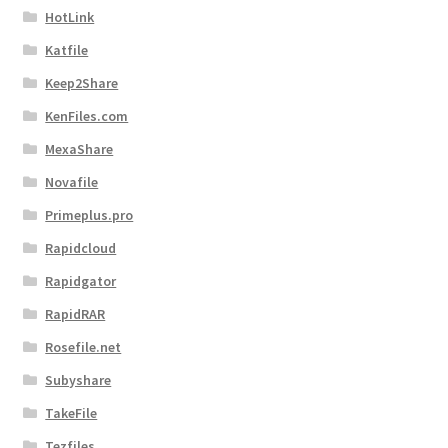
HotLink
Katfile
Keep2Share
KenFiles.com
MexaShare
Novafile
Primeplus.pro
Rapidcloud
Rapidgator
RapidRAR
Rosefile.net
Subyshare
TakeFile
Tezfiles