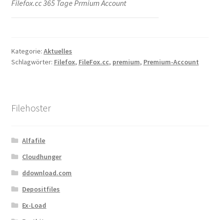
Filefox.cc 365 Tage Prmium Account
Kategorie:
Aktuelles
Schlagwörter:
Filefox
,
FileFox.cc
,
premium
,
Premium-Account
Filehoster
Alfafile
Cloudhunger
ddownload.com
Depositfiles
Ex-Load