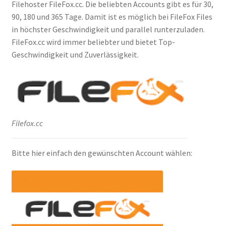
Filehoster FileFox.cc. Die beliebten Accounts gibt es für 30,
Filesmonster
90, 180 und 365 Tage. Damit ist es möglich bei FileFox Files
in höchster Geschwindigkeit und parallel runterzuladen.
HotLink
FileFox.cc wird immer beliebter und bietet Top-
Geschwindigkeit und Zuverlässigkeit.
Filespace
VipFile.cc
Ex-Load
Filefox.cc
File.al
Bitte hier einfach den gewünschten Account wählen:
FAQ – Häufige Fragen
Impressum