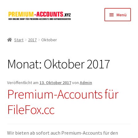
Zur
Zum
Menü
Navigation
Inhalt
springen
springen
Startseite
Start
2017
Oktober
Rapidgator
Monat:
Oktober 2017
FileJoker
Depositfiles
Veröffentlicht am
13. Oktober 2017
von
Admin
Premium-Accounts für
TakeFile
FileFox.cc
FileFox.cc
Xubster
Wir bieten ab sofort auch Premium-Accounts für den