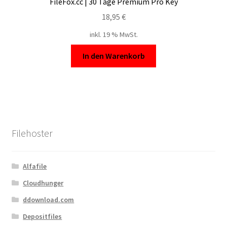
FileFox.cc | 30 Tage Premium Pro Key
18,95
€
inkl. 19 % MwSt.
In den Warenkorb
Filehoster
Alfafile
Cloudhunger
ddownload.com
Depositfiles