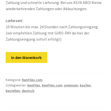
Kontakt
Zahlung und schnelle Lieferung. Bei uns KEIN ABO! Keine
wiederkehrenden Zahlungen oder Abbuchungen.
Versandinfos
Lieferzeit:
Widerrufsbelehrung
10 Minuten bis max. 24 Stunden nach Zahlungseingang
(wir empfehlen Zahlung mit GIRO-PAY da hier der
Zahlungseingang sofort erfolgt)
Zahlungsarten
KenFiles.com
In den Warenkorb
|
90
Tage
Premium
Kategorie:
KenFiles.com
Schlagwörter:
KenFiles
,
KenFiles.com
,
premium
,
kaufen
,
Kenfiles
bestellen
,
deutsch
Menge