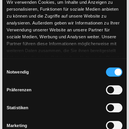
Wir verwenden Cookies, um Inhalte und Anzeigen zu
Hitfile
personalisieren, Funktionen für soziale Medien anbieten
zu können und die Zugriffe auf unsere Website zu
HotLink
analysieren. Außerdem geben wir Informationen zu Ihrer
Katfile
Verwendung unserer Website an unsere Partner für
Keep2Share
soziale Medien, Werbung und Analysen weiter. Unsere
Partner führen diese Informationen möglicherweise mit
KenFiles.com
weiteren Daten zusammen, die Sie ihnen bereitgestellt
MexaShare
haben oder die sie im Rahmen Ihrer Nutzung der Dienste
gesammelt haben. Sie geben Einwilligung zu unseren
Novafile
E
Cookies, wenn Sie unsere Webseite weiterhin nutzen.
Notwendig
i
Primeplus.pro
n
Rapidcloud
w
Präferenzen
Rapidgator
i
l
RapidRAR
l
Statistiken
Rosefile.net
i
Subyshare
g
Marketing
u