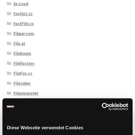
Ex-Load
Fastbit.cc
FastFile.cc
Fikper.com
File.al
Fileboom
FileFactory
FileFox.cc
FileJoker
Filesmonster
Filespace
Fireget
Flashbit
Diese Webseite verwendet Cookies
Florenfile