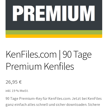
Filesmonster
HotLink
Filespace
VipFile.cc
KenFiles.com | 90 Tage
Ex-Load
Premium Kenfiles
File.al
26,95
€
FAQ – Häufige Fragen
inkl. 19 % MwSt.
Impressum
90 Tage Premium-Key für KenFiles.com. Jetzt bei KenFiles
ganz einfach alles schnell und sicher downloaden. Sichere