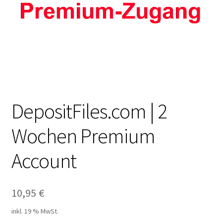
Filesmonster
HotLink
Filespace
VipFile.cc
DepositFiles.com | 2
Ex-Load
Wochen Premium
File.al
Account
FAQ – Häufige Fragen
10,95
€
Impressum
inkl. 19 % MwSt.