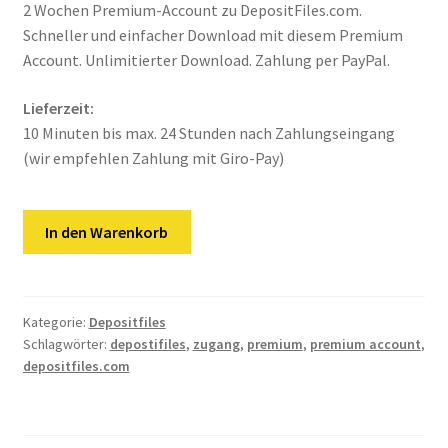
Kontakt
2 Wochen Premium-Account zu DepositFiles.com.
Schneller und einfacher Download mit diesem Premium
Versandinfos
Account. Unlimitierter Download. Zahlung per PayPal.
Widerrufsbelehrung
Lieferzeit:
10 Minuten bis max. 24 Stunden nach Zahlungseingang
(wir empfehlen Zahlung mit Giro-Pay)
Zahlungsarten
DepositFiles.com
In den Warenkorb
|
2
Wochen
Premium
Kategorie:
Depositfiles
Schlagwörter:
depostifiles
,
zugang
,
premium
,
premium account
,
Account
depositfiles.com
Menge