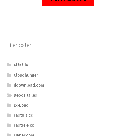
Filehoster
Alfafile
Cloudhunger
ddownload.com
Depositfiles
Ex-Load
Fastbit.cc
FastFile.cc
Fikper.com