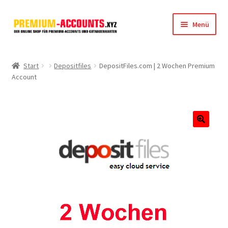
Zur
Zum
Menü
Navigation
Inhalt
springen
springen
Startseite
Start
Depositfiles
DepositFiles.com | 2 Wochen Premium
Account
Rapidgator
FileJoker
Depositfiles
🔍
TakeFile
FileFox.cc
Xubster