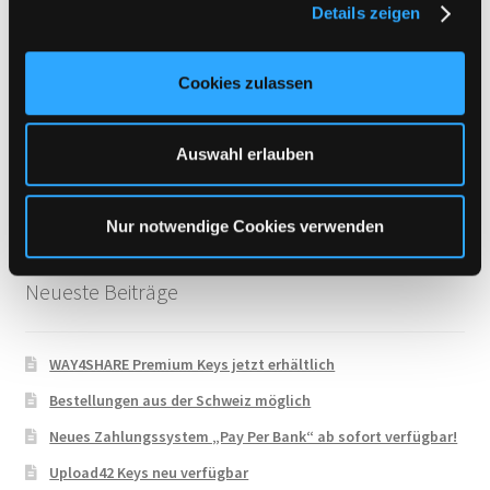
Details zeigen
s
Uploadboy
a
UploadCloud
u
Cookies zulassen
s
Uploady.io
w
VipFile.cc
a
Auswahl erlauben
WAY4SHARE
h
l
Xubster
Nur notwendige Cookies verwenden
Neueste Beiträge
WAY4SHARE Premium Keys jetzt erhältlich
Bestellungen aus der Schweiz möglich
Neues Zahlungssystem „Pay Per Bank“ ab sofort verfügbar!
Upload42 Keys neu verfügbar