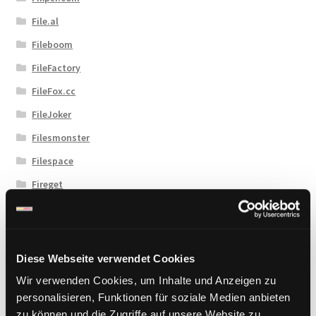
File.al
Fileboom
FileFactory
FileFox.cc
FileJoker
Filesmonster
Filespace
Fireget
Flashbit
Florenfile
Hitfile
Diese Webseite verwendet Cookies
HotLink
Wir verwenden Cookies, um Inhalte und Anzeigen zu
personalisieren, Funktionen für soziale Medien anbieten
Katfile
zu können und die Zugriffe auf unsere Website zu