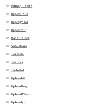
Primeplus.pro
Rapidcloud
Rapidgator
RapidRAR
Rosefile.net
Subyshare
TakeFile
Tezfiles
Turbobit
Upload42
Uploadboy
UploadCloud
Uploady.io