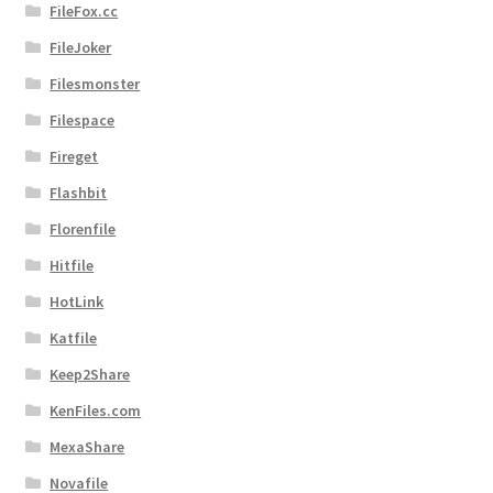
FileFox.cc
FileJoker
Filesmonster
Filespace
Fireget
Flashbit
Florenfile
Hitfile
HotLink
Katfile
Keep2Share
KenFiles.com
MexaShare
Novafile