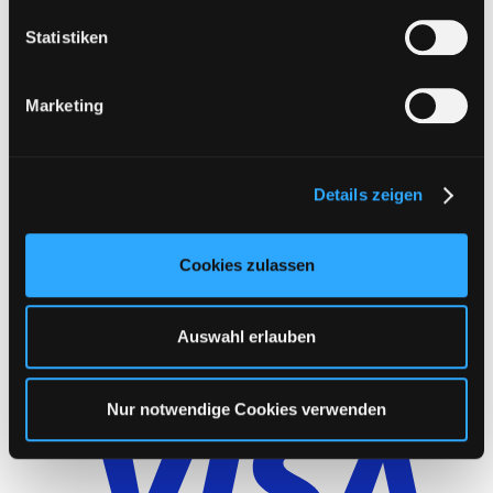
l
l
Statistiken
i
g
Marketing
u
n
g
Details zeigen
s
a
u
Cookies zulassen
s
w
a
Auswahl erlauben
h
l
Nur notwendige Cookies verwenden