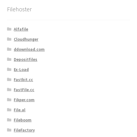
Filehoster
Alfafile
Cloudhunger
ddownload.com
Depositfiles
Ex-Load
Fastbit.cc
FastFile.cc
Fikper.com
File.al
Fileboom
FileFactory