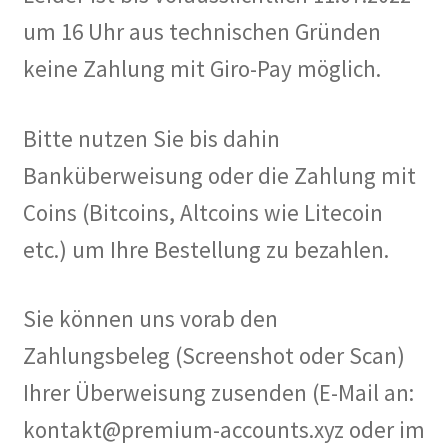
Filesmonster
um 16 Uhr aus technischen Gründen
keine Zahlung mit Giro-Pay möglich.
HotLink
Filespace
Bitte nutzen Sie bis dahin
Banküberweisung oder die Zahlung mit
VipFile.cc
Coins (Bitcoins, Altcoins wie Litecoin
Ex-Load
etc.) um Ihre Bestellung zu bezahlen.
File.al
Sie können uns vorab den
FAQ – Häufige Fragen
Zahlungsbeleg (Screenshot oder Scan)
Ihrer Überweisung zusenden (E-Mail an:
Impressum
kontakt@premium-accounts.xyz oder im