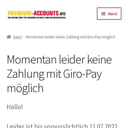
Zur
Zum
Menü
Navigation
Inhalt
springen
springen
Startseite
Start
Momentan leider keine Zahlung mit Giro-Pay möglich
Rapidgator
Momentan leider keine
FileJoker
Zahlung mit Giro-Pay
Depositfiles
möglich
TakeFile
FileFox.cc
Hallo!
Xubster
Leider ist bis vorausslichtlich 11.07.2022