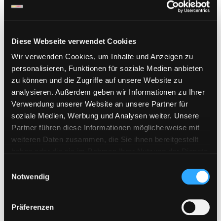
Kategorie auswählen
Diese Webseite verwendet Cookies
Wir verwenden Cookies, um Inhalte und Anzeigen zu
Sichere Zahlung
personalisieren, Funktionen für soziale Medien anbieten
zu können und die Zugriffe auf unsere Website zu
analysieren. Außerdem geben wir Informationen zu Ihrer
Verwendung unserer Website an unsere Partner für
soziale Medien, Werbung und Analysen weiter. Unsere
Partner führen diese Informationen möglicherweise mit
weiteren Daten zusammen, die Sie ihnen bereitgestellt
haben oder die sie im Rahmen Ihrer Nutzung der Dienste
gesammelt haben. Sie geben Einwilligung zu unseren
E
Cookies, wenn Sie unsere Webseite weiterhin nutzen.
Notwendig
i
n
w
Präferenzen
i