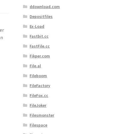
ddownload.com
Depositfiles
Ex-Load
er
Fastbit.cc
in
FastFile.cc
Fikper.com
File.al
Fileboom
FileFactory
FileFox.cc
FileJoker
Filesmonster
Filespace