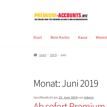
Zur
Zum
Navigation
Inhalt
springen
springen
Start
Mein Konto
Kasse
Waren
Start
2019
Juni
Monat:
Juni 2019
Veröffentlicht am
23. Juni 2019
von
Admin
Ab sofort Premium 