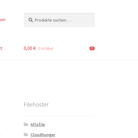
Suchen
Suchen
sum
nach:
t
0,00
€
0 Artikel
Filehoster
Alfafile
r
Cloudhunger