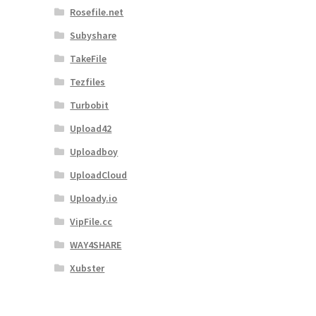
Rosefile.net
Subyshare
TakeFile
Tezfiles
Turbobit
Upload42
Uploadboy
UploadCloud
Uploady.io
VipFile.cc
WAY4SHARE
Xubster