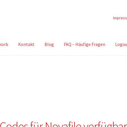
Impres
korb
Kontakt
Blog
FAQ – Häufige Fragen
Logou
Codes für Novafile verfügba