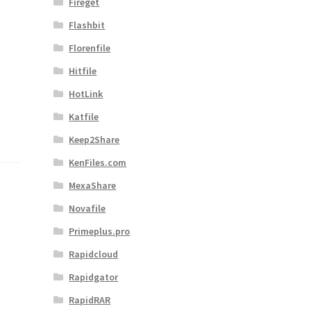
Fireget
Flashbit
Florenfile
Hitfile
HotLink
Katfile
Keep2Share
KenFiles.com
MexaShare
Novafile
Primeplus.pro
Rapidcloud
Rapidgator
RapidRAR