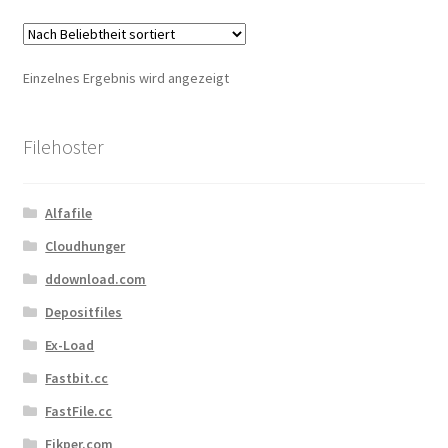
Kontakt
Versandinfos
Einzelnes Ergebnis wird angezeigt
Widerrufsbelehrung
Filehoster
Zahlungsarten
Alfafile
Cloudhunger
ddownload.com
Depositfiles
Ex-Load
Fastbit.cc
FastFile.cc
Fikper.com