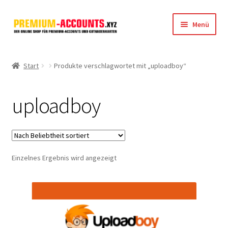
Zur
Zum
Menü
Navigation
Inhalt
springen
springen
Startseite
Start
Produkte verschlagwortet mit „uploadboy“
Rapidgator
uploadboy
FileJoker
Depositfiles
Einzelnes Ergebnis wird angezeigt
TakeFile
FileFox.cc
Xubster