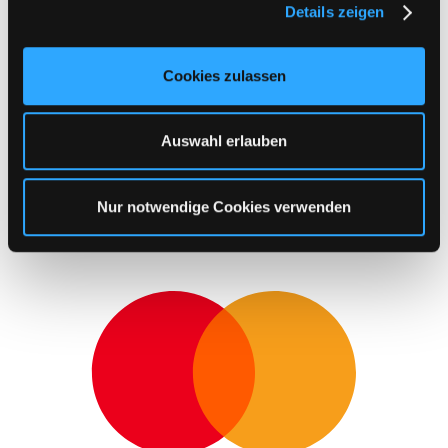
Details zeigen
s
a
u
Cookies zulassen
s
w
a
Auswahl erlauben
h
l
Nur notwendige Cookies verwenden