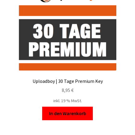
Filesmonster
HotLink
Filespace
VipFile.cc
Ex-Load
Uploadboy | 30 Tage Premium Key
File.al
8,95
€
inkl. 19 % MwSt.
FAQ – Häufige Fragen
In den Warenkorb
Impressum