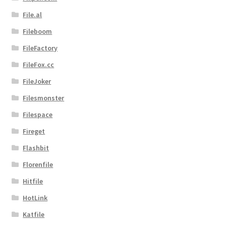
File.al
Fileboom
FileFactory
FileFox.cc
FileJoker
Filesmonster
Filespace
Fireget
Flashbit
Florenfile
Hitfile
HotLink
Katfile