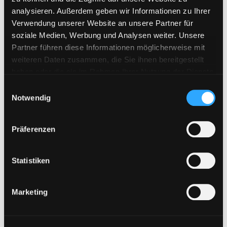
analysieren. Außerdem geben wir Informationen zu Ihrer
Verwendung unserer Website an unsere Partner für
soziale Medien, Werbung und Analysen weiter. Unsere
Partner führen diese Informationen möglicherweise mit
weiteren Daten zusammen, die Sie ihnen bereitgestellt
haben oder die sie im Rahmen Ihrer Nutzung der Dienste
gesammelt haben. Sie geben Einwilligung zu unseren
E
Cookies, wenn Sie unsere Webseite weiterhin nutzen.
Notwendig
i
n
w
Präferenzen
i
l
l
Statistiken
i
g
Marketing
u
n
g