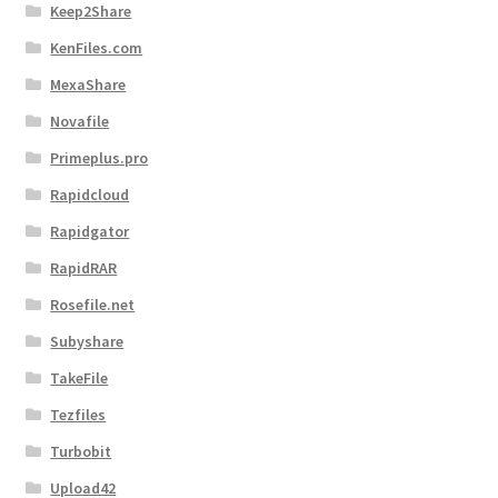
Keep2Share
KenFiles.com
MexaShare
Novafile
Primeplus.pro
Rapidcloud
Rapidgator
RapidRAR
Rosefile.net
Subyshare
TakeFile
Tezfiles
Turbobit
Upload42