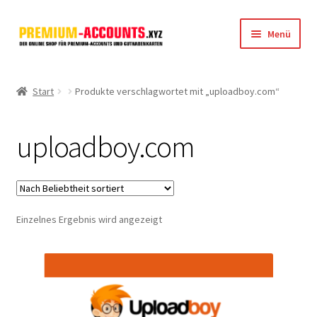
Zur
Zum
Menü
Navigation
Inhalt
springen
springen
Startseite
Start
Produkte verschlagwortet mit „uploadboy.com“
Rapidgator
uploadboy.com
FileJoker
Depositfiles
Einzelnes Ergebnis wird angezeigt
TakeFile
FileFox.cc
Xubster