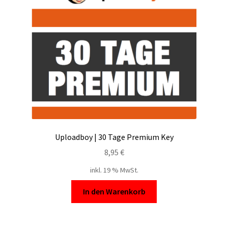
Filesmonster
HotLink
Filespace
VipFile.cc
Ex-Load
Uploadboy | 30 Tage Premium Key
File.al
8,95
€
inkl. 19 % MwSt.
FAQ – Häufige Fragen
In den Warenkorb
Impressum