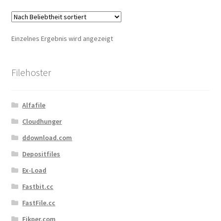
Kontakt
Versandinfos
Einzelnes Ergebnis wird angezeigt
Widerrufsbelehrung
Filehoster
Zahlungsarten
Alfafile
Cloudhunger
ddownload.com
Depositfiles
Ex-Load
Fastbit.cc
FastFile.cc
Fikper.com