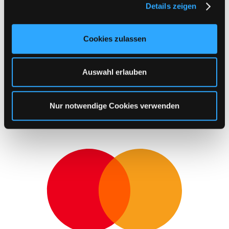
Details zeigen
s
a
u
Cookies zulassen
s
w
a
Auswahl erlauben
h
l
Nur notwendige Cookies verwenden