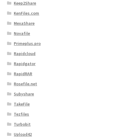
Keep2Share
KenFiles.com
MexaShare
Novafile
Primeplus.pro
Rapidcloud
Rapidgator
RapidRAR
Rosefile.net
Subyshare
TakeFile
Tezfiles
Turbobit
Upload42