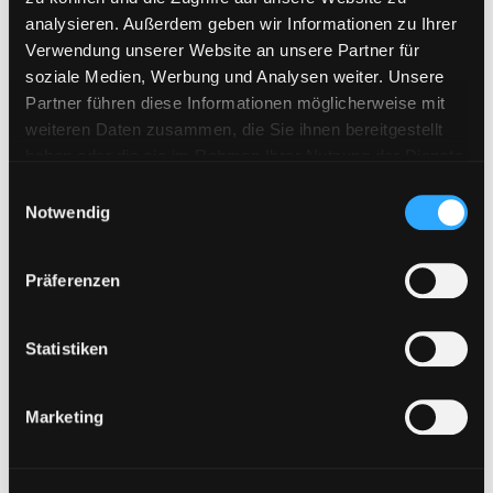
analysieren. Außerdem geben wir Informationen zu Ihrer
Verwendung unserer Website an unsere Partner für
soziale Medien, Werbung und Analysen weiter. Unsere
Partner führen diese Informationen möglicherweise mit
weiteren Daten zusammen, die Sie ihnen bereitgestellt
haben oder die sie im Rahmen Ihrer Nutzung der Dienste
gesammelt haben. Sie geben Einwilligung zu unseren
E
Cookies, wenn Sie unsere Webseite weiterhin nutzen.
Notwendig
i
n
w
Präferenzen
i
l
l
Statistiken
i
g
Marketing
u
n
g