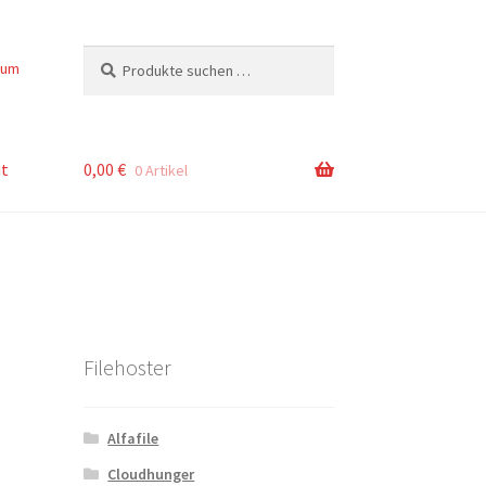
Suchen
Suchen
sum
nach:
t
0,00
€
0 Artikel
Filehoster
Alfafile
Cloudhunger