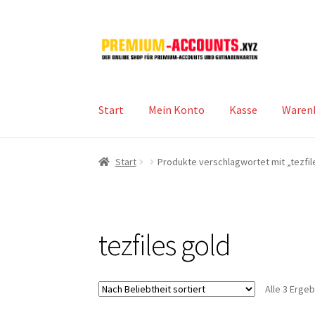
Zur
Zum
Navigation
Inhalt
springen
springen
Start
Mein Konto
Kasse
Waren
Start
Produkte verschlagwortet mit „tezfil
tezfiles gold
Alle 3 Erge