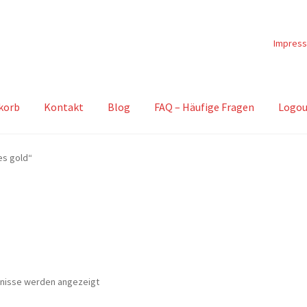
Impres
korb
Kontakt
Blog
FAQ – Häufige Fragen
Logou
es gold“
Nach
bnisse werden angezeigt
Beliebtheit