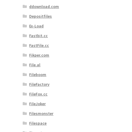
ddownload.com
Depositfiles
Ex-Load
Fastbit.cc
FastFile.cc
Fikper.com
File.al
Fileboom
FileFactory
FileFox.cc
FileJoker
Filesmonster
Filespace