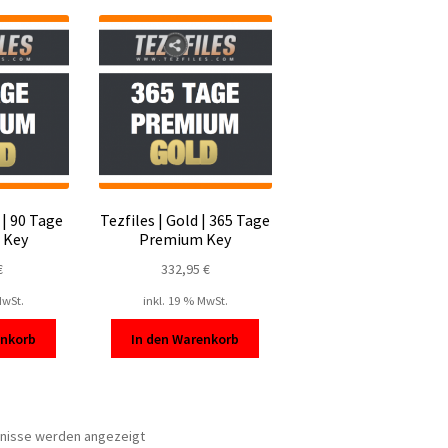
sortiert
 | 90 Tage
Tezfiles | Gold | 365 Tage
 Key
Premium Key
€
332,95
€
MwSt.
inkl. 19 % MwSt.
enkorb
In den Warenkorb
Nach
bnisse werden angezeigt