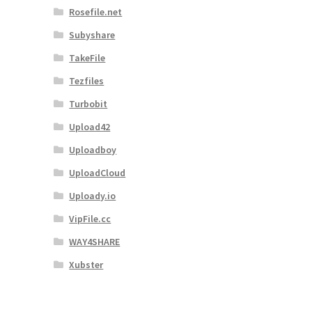
Rosefile.net
Subyshare
TakeFile
Tezfiles
Turbobit
Upload42
Uploadboy
UploadCloud
Uploady.io
VipFile.cc
WAY4SHARE
Xubster