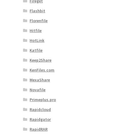
Fireget
Flashbit
Florenfile
Hitfile
HotLink
Katfile
Keep2Share
KenFiles.com
MexaShare
Novafile
Primeplus.pro
Rapidcloud
Rapidgator
RapidRAR