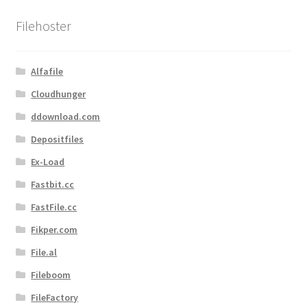
sortiert
Filehoster
Alfafile
Cloudhunger
ddownload.com
Depositfiles
Ex-Load
Fastbit.cc
FastFile.cc
Fikper.com
File.al
Fileboom
FileFactory