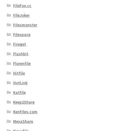
FileFox.cc
FileJoker
Filesmonster
Filespace
Fireget
Flashbit
Florenfile
Hitfile
HotLink
Katfile
Keep2Share
KenFiles.com
MexaShare
Novafile