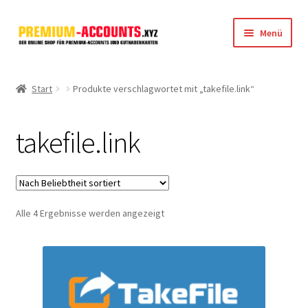
Zur
Zum
Menü
Navigation
Inhalt
springen
springen
Startseite
Start
Produkte verschlagwortet mit „takefile.link“
Rapidgator
takefile.link
FileJoker
Depositfiles
Nach
Alle 4 Ergebnisse werden angezeigt
TakeFile
Beliebtheit
sortiert
FileFox.cc
Xubster