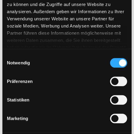
VipFile.cc
zu können und die Zugriffe auf unsere Website zu
analysieren. Außerdem geben wir Informationen zu Ihrer
WAY4SHARE
Verwendung unserer Website an unsere Partner für
Xubster
soziale Medien, Werbung und Analysen weiter. Unsere
Partner führen diese Informationen möglicherweise mit
weiteren Daten zusammen, die Sie ihnen bereitgestellt
Neueste Beiträge
haben oder die sie im Rahmen Ihrer Nutzung der Dienste
gesammelt haben. Sie geben Einwilligung zu unseren
E
Cookies, wenn Sie unsere Webseite weiterhin nutzen.
Notwendig
i
WAY4SHARE Premium Keys jetzt erhältlich
n
Bestellungen aus der Schweiz möglich
w
Präferenzen
i
Neues Zahlungssystem „Pay Per Bank“ ab sofort verfügbar!
l
Upload42 Keys neu verfügbar
l
Statistiken
Fileboom Premium Max im Shop verfügbar
i
g
Marketing
u
Filtern nach
n