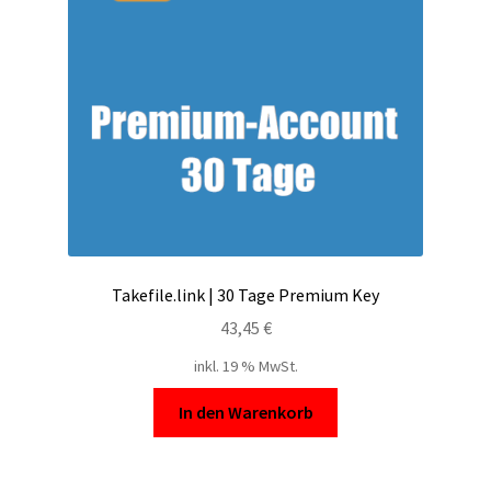
Filesmonster
HotLink
Filespace
VipFile.cc
Ex-Load
Takefile.link | 30 Tage Premium Key
File.al
43,45
€
inkl. 19 % MwSt.
FAQ – Häufige Fragen
In den Warenkorb
Impressum