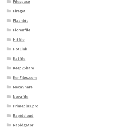
Filespace
Fireget
Flashbit
Florenfile
Hitfile
HotLink
Katfile
Keep2Share
KenFiles.com
MexaShare
Novafile
Primeplus.pro
Rapidcloud
Rapidgator