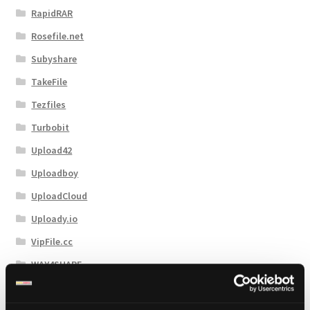
RapidRAR
Rosefile.net
Subyshare
TakeFile
Tezfiles
Turbobit
Upload42
Uploadboy
UploadCloud
Uploady.io
VipFile.cc
WAY4SHARE
Xubster