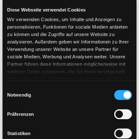
Diese Webseite verwendet Cookies
Neueste Beiträge
Wir verwenden Cookies, um Inhalte und Anzeigen zu
personalisieren, Funktionen für soziale Medien anbieten
WAY4SHARE Premium Keys jetzt erhältlich
zu können und die Zugriffe auf unsere Website zu
analysieren. Außerdem geben wir Informationen zu Ihrer
Bestellungen aus der Schweiz möglich
Verwendung unserer Website an unsere Partner für
Neues Zahlungssystem „Pay Per Bank“ ab sofort verfügbar!
soziale Medien, Werbung und Analysen weiter. Unsere
Partner führen diese Informationen möglicherweise mit
Upload42 Keys neu verfügbar
weiteren Daten zusammen, die Sie ihnen bereitgestellt
Fileboom Premium Max im Shop verfügbar
haben oder die sie im Rahmen Ihrer Nutzung der Dienste
gesammelt haben. Sie geben Einwilligung zu unseren
E
Cookies, wenn Sie unsere Webseite weiterhin nutzen.
Notwendig
i
Bitte Filehoster wählen:
n
w
Präferenzen
i
Kategorie auswählen
l
l
Statistiken