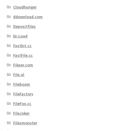
Cloudhunger
ddownload.com
Depositfiles
Ex-Load
Fastbit.cc
FastFile.cc
Fikper.com
File.al
Fileboom
FileFactory
FileFox.cc
FileJoker
Filesmonster