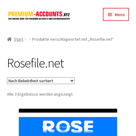
Zur
Zum
Menü
Navigation
Inhalt
springen
springen
Startseite
Start
Produkte verschlagwortet mit „Rosefile.net“
Rapidgator
Rosefile.net
FileJoker
Depositfiles
Nach
Alle 3 Ergebnisse werden angezeigt
TakeFile
Beliebtheit
sortiert
FileFox.cc
Xubster