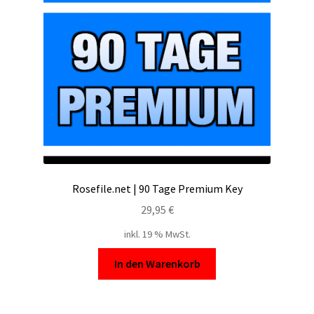
Filesmonster
HotLink
Filespace
VipFile.cc
Ex-Load
Rosefile.net | 90 Tage Premium Key
File.al
29,95
€
inkl. 19 % MwSt.
FAQ – Häufige Fragen
In den Warenkorb
Impressum