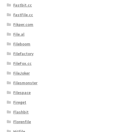
Fastbit.cc
FastFile.cc
Fikper.com
File.al
Fileboom
FileFactory
FileFox.cc
FileJoker
Filesmonster
Filespace
Fireget
Flashbit
Florenfile
Hitfile