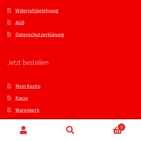
Widerrufsbelehrung
AGB
Datenschutzerklärung
Jetzt bestellen
Mein Konto
Kasse
Warenkorb
0
Suchen
Suchen
Sicher bezahlen mit