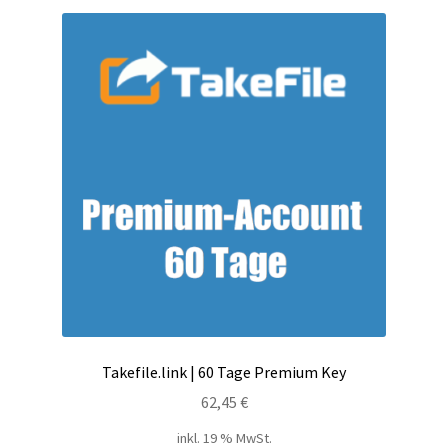
Filesmonster
HotLink
Filespace
VipFile.cc
Ex-Load
File.al
FAQ – Häufige Fragen
Takefile.link | 60 Tage Premium Key
Impressum
62,45
€
inkl. 19 % MwSt.