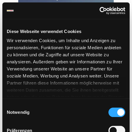
Diese Webseite verwendet Cookies
Wir verwenden Cookies, um Inhalte und Anzeigen zu
personalisieren, Funktionen für soziale Medien anbieten
zu können und die Zugriffe auf unsere Website zu
analysieren. Außerdem geben wir Informationen zu Ihrer
Verwendung unserer Website an unsere Partner für
soziale Medien, Werbung und Analysen weiter. Unsere
Novafile | 90 Tage Premium Key
Partner führen diese Informationen möglicherweise mit
51,95
€
weiteren Daten zusammen, die Sie ihnen bereitgestellt
haben oder die sie im Rahmen Ihrer Nutzung der Dienste
inkl. 19 % MwSt.
gesammelt haben. Sie geben Einwilligung zu unseren
E
In den Warenkorb
Cookies, wenn Sie unsere Webseite weiterhin nutzen.
Notwendig
i
n
w
Präferenzen