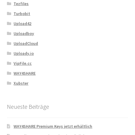
Tezfiles
Turbobit
Upload42
Uploadboy
UploadCloud
Uploady.io
VipFile.cc
WAY4SHARE
Xubster
Neueste Beiträge
WAY4SHARE Premium Keys jetzt erhältlich