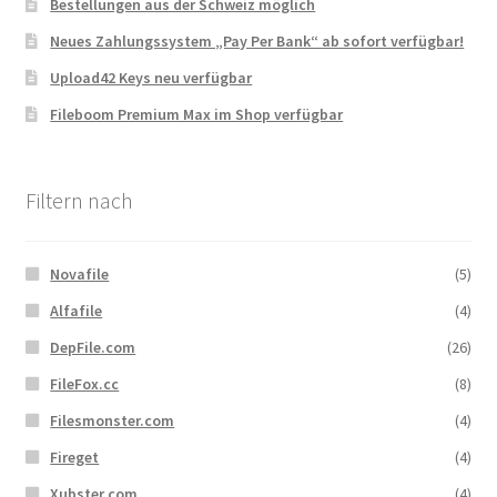
Bestellungen aus der Schweiz möglich
Neues Zahlungssystem „Pay Per Bank“ ab sofort verfügbar!
Upload42 Keys neu verfügbar
Fileboom Premium Max im Shop verfügbar
Filtern nach
Novafile
(5)
Alfafile
(4)
DepFile.com
(26)
FileFox.cc
(8)
Filesmonster.com
(4)
Fireget
(4)
Xubster.com
(4)