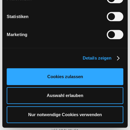
i
l
l
Statistiken
i
g
Marketing
u
n
g
Details zeigen
s
a
u
Cookies zulassen
s
w
a
Auswahl erlauben
h
l
DepositFiles.com | 2 Monate Premium Account
Nur notwendige Cookies verwenden
28,95
€