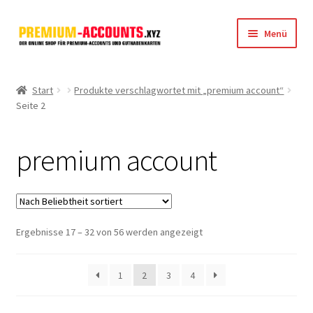
Zur
Zum
Menü
Navigation
Inhalt
springen
springen
Startseite
Start
Produkte verschlagwortet mit „premium account“
Seite 2
Rapidgator
FileJoker
premium account
Depositfiles
TakeFile
Nach
Ergebnisse 17 – 32 von 56 werden angezeigt
Beliebtheit
FileFox.cc
sortiert
1
2
3
4
Xubster