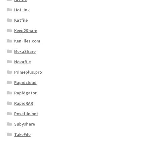
HotLink
Katfile
Keep2Share
KenFiles.com
MexaShare
Novafile
Primeplus.pro
Rapidcloud
Rapidgator
RapidRAR
Rosefile.net
Subyshare
TakeFile