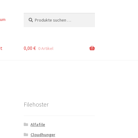
Suchen
Suchen
sum
nach:
t
0,00
€
0 Artikel
Filehoster
Alfafile
Cloudhunger