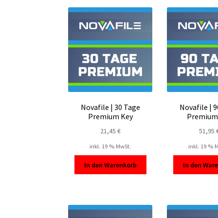
Novafile | 30 Tage
Novafile | 
Premium Key
Premium
21,45
€
51,95
inkl. 19 % MwSt.
inkl. 19 % 
In den Warenkorb
In den War