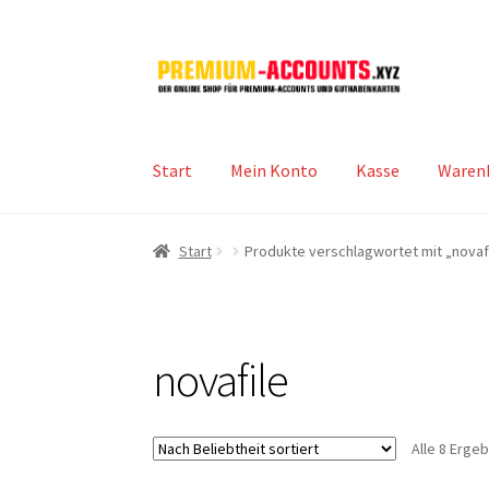
Zur
Zum
Navigation
Inhalt
springen
springen
Start
Mein Konto
Kasse
Waren
Start
Produkte verschlagwortet mit „novaf
novafile
Alle 8 Erge