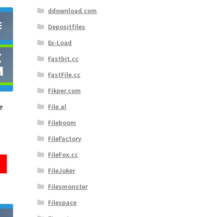
ddownload.com
Depositfiles
Ex-Load
Fastbit.cc
FastFile.cc
Fikper.com
e
File.al
Fileboom
FileFactory
FileFox.cc
FileJoker
Filesmonster
Filespace