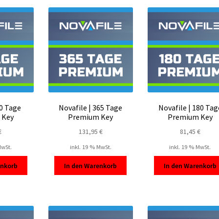
sortiert
90 Tage
Novafile | 365 Tage
Novafile | 180 Tag
 Key
Premium Key
Premium Key
€
131,95
€
81,45
€
MwSt.
inkl. 19 % MwSt.
inkl. 19 % MwSt.
enkorb
In den Warenkorb
In den Warenkorb