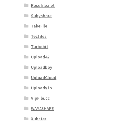
Rosefile.net
Subyshare
TakeFile
Tezfiles
Turbobit
Upload42
Uploadboy
UploadCloud
Uploady.io
VipFile.cc
WAY4SHARE
Xubster