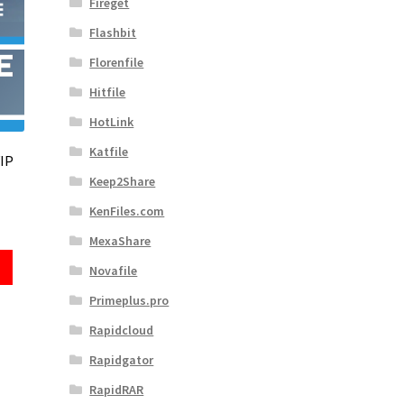
Fireget
Flashbit
Florenfile
Hitfile
HotLink
Katfile
VIP
Keep2Share
KenFiles.com
MexaShare
Novafile
Primeplus.pro
Rapidcloud
Rapidgator
RapidRAR