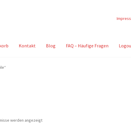
Impres
korb
Kontakt
Blog
FAQ – Häufige Fragen
Logou
ile“
Nach
bnisse werden angezeigt
Beliebtheit