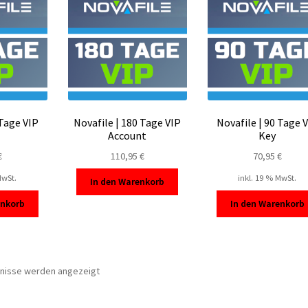
 Tage VIP
Novafile | 180 Tage VIP
Novafile | 90 Tage 
Account
Key
€
110,95
€
70,95
€
MwSt.
inkl. 19 % MwSt.
In den Warenkorb
enkorb
In den Warenkorb
Nach
bnisse werden angezeigt
Beliebtheit
sortiert