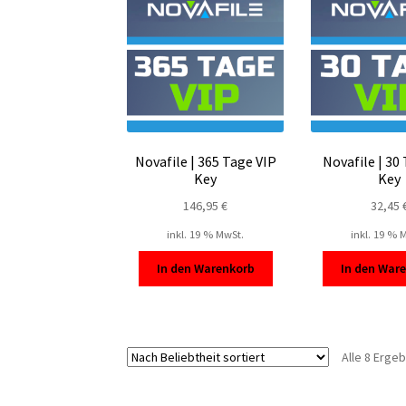
Novafile | 365 Tage VIP
Novafile | 30
Key
Key
146,95
€
32,45
inkl. 19 % MwSt.
inkl. 19 % 
In den Warenkorb
In den War
Alle 8 Erge