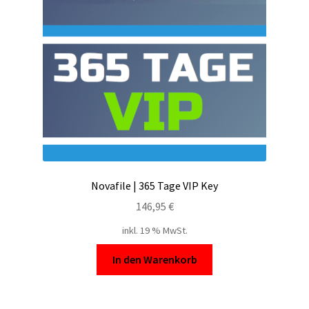
Filesmonster
HotLink
Filespace
VipFile.cc
Ex-Load
Novafile | 365 Tage VIP Key
File.al
146,95
€
inkl. 19 % MwSt.
FAQ – Häufige Fragen
In den Warenkorb
Impressum