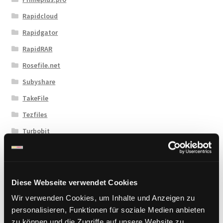
Rapidcloud
Rapidgator
RapidRAR
Rosefile.net
Subyshare
TakeFile
Tezfiles
Turbobit
Upload42
Uploadboy
UploadCloud
Diese Webseite verwendet Cookies
Uploady.io
Wir verwenden Cookies, um Inhalte und Anzeigen zu
personalisieren, Funktionen für soziale Medien anbieten
VipFile.cc
zu können und die Zugriffe auf unsere Website zu