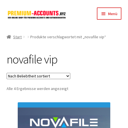
Zur
Zum
Menü
Navigation
Inhalt
springen
springen
Startseite
Start
Produkte verschlagwortet mit „novafile vip“
Rapidgator
novafile vip
FileJoker
Depositfiles
Nach
Alle 4 Ergebnisse werden angezeigt
TakeFile
Beliebtheit
sortiert
FileFox.cc
Xubster