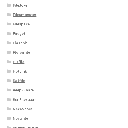
FileJoker
Filesmonster
Filespace
Fireget
Flashbit
Florenfile
Hitfile
HotLink
Katfile
Keep2Share
KenFiles.com
MexaShare
Novafile
Primeplus.pro