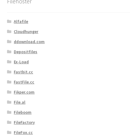
Filehoster
Alfafile
Cloudhunger
ddownload.com
Depositfiles
Ex-Load
Fastbit.cc
FastFile.cc
Fikper.com
File.al
Fileboom
FileFactory
FileFox.cc