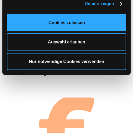
Details zeigen
s
Novafile
(4)
a
u
Cookies zulassen
s
Bitte Filehoster wählen:
w
a
Auswahl erlauben
h
Kategorie auswählen
l
Nur notwendige Cookies verwenden
Sichere Zahlung