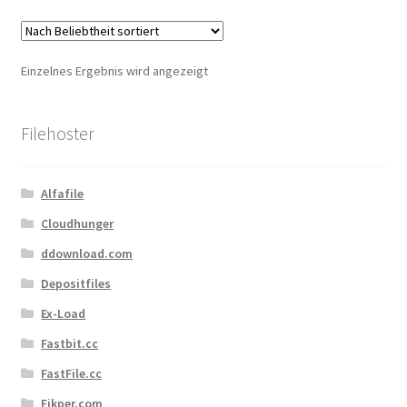
Kontakt
Versandinfos
Einzelnes Ergebnis wird angezeigt
Widerrufsbelehrung
Filehoster
Zahlungsarten
Alfafile
Cloudhunger
ddownload.com
Depositfiles
Ex-Load
Fastbit.cc
FastFile.cc
Fikper.com