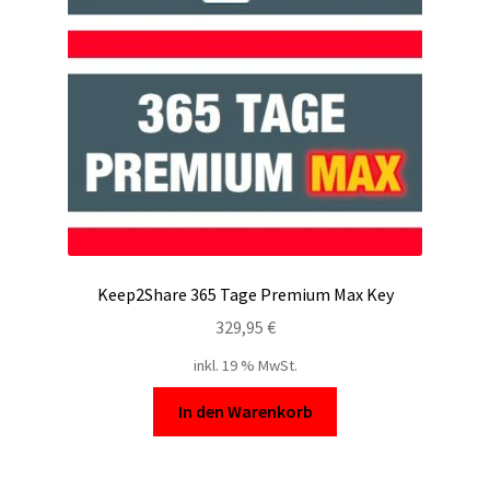
Filesmonster
HotLink
Filespace
VipFile.cc
Ex-Load
Keep2Share 365 Tage Premium Max Key
File.al
329,95
€
inkl. 19 % MwSt.
FAQ – Häufige Fragen
In den Warenkorb
Impressum