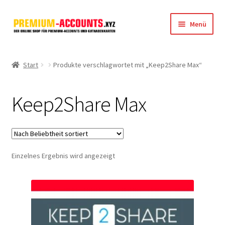
Zur
Zum
Menü
Navigation
Inhalt
springen
springen
Startseite
Start
Produkte verschlagwortet mit „Keep2Share Max“
Rapidgator
Keep2Share Max
FileJoker
Depositfiles
Einzelnes Ergebnis wird angezeigt
TakeFile
FileFox.cc
Xubster