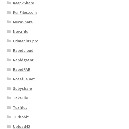
Keep2Share
KenFiles.com
MexaShare
Novafile
Primeplus.pro
Rapidcloud
Rapidgator
RapidRAR
Rosefile.net
Subyshare
TakeFile
Tezfiles
Turbobit
Upload42