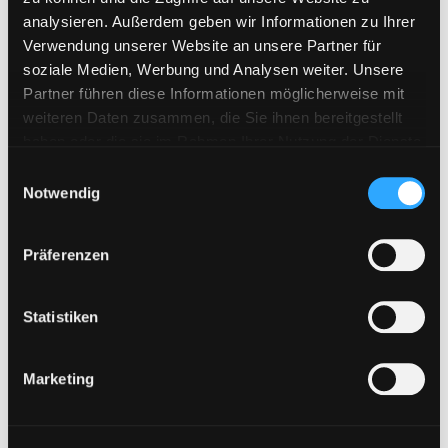
analysieren. Außerdem geben wir Informationen zu Ihrer
Verwendung unserer Website an unsere Partner für
soziale Medien, Werbung und Analysen weiter. Unsere
Partner führen diese Informationen möglicherweise mit
weiteren Daten zusammen, die Sie ihnen bereitgestellt
haben oder die sie im Rahmen Ihrer Nutzung der Dienste
gesammelt haben. Sie geben Einwilligung zu unseren
E
Cookies, wenn Sie unsere Webseite weiterhin nutzen.
Notwendig
i
n
w
Präferenzen
i
l
l
Statistiken
i
g
Marketing
u
n
g