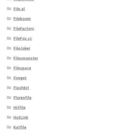
File.al
Fileboom
FileFactory
FileFox.cc
FileJoker
Filesmonster
Filespace
Fireget
Flashbit
Florenfile
Hitfile
HotLink
Katfile