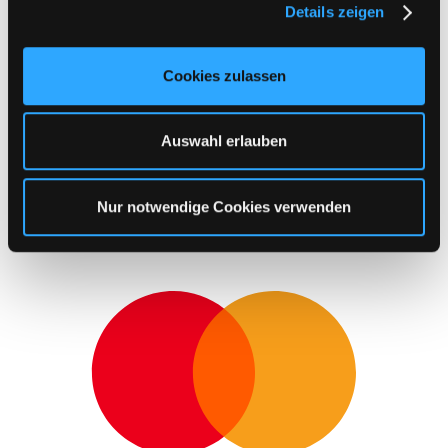
Details zeigen
s
a
u
Cookies zulassen
s
w
a
Auswahl erlauben
h
l
Nur notwendige Cookies verwenden