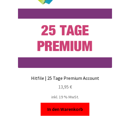
Filesmonster
HotLink
Filespace
VipFile.cc
Ex-Load
Hitfile | 25 Tage Premium Account
File.al
13,95
€
inkl. 19 % MwSt.
FAQ – Häufige Fragen
In den Warenkorb
Impressum