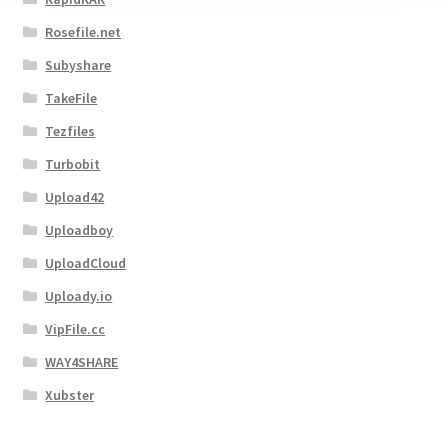
Rosefile.net
Subyshare
TakeFile
Tezfiles
Turbobit
Upload42
Uploadboy
UploadCloud
Uploady.io
VipFile.cc
WAY4SHARE
Xubster