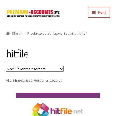
Zur
Zum
Menü
Navigation
Inhalt
springen
springen
Startseite
Start
Produkte verschlagwortet mit „hitfile“
Rapidgator
hitfile
FileJoker
Depositfiles
Nach
Alle 8 Ergebnisse werden angezeigt
TakeFile
Beliebtheit
sortiert
FileFox.cc
Xubster