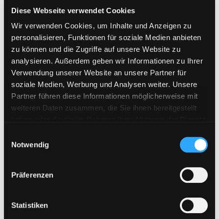
Cloudhunger
Diese Webseite verwendet Cookies
ddownload.com
Wir verwenden Cookies, um Inhalte und Anzeigen zu
Depositfiles
personalisieren, Funktionen für soziale Medien anbieten
zu können und die Zugriffe auf unsere Website zu
Ex-Load
analysieren. Außerdem geben wir Informationen zu Ihrer
Fastbit.cc
Verwendung unserer Website an unsere Partner für
FastFile.cc
soziale Medien, Werbung und Analysen weiter. Unsere
Partner führen diese Informationen möglicherweise mit
Fikper.com
weiteren Daten zusammen, die Sie ihnen bereitgestellt
File.al
haben oder die sie im Rahmen Ihrer Nutzung der Dienste
Fileboom
gesammelt haben. Sie geben Einwilligung zu unseren
E
Cookies, wenn Sie unsere Webseite weiterhin nutzen.
Notwendig
i
FileFactory
n
FileFox.cc
w
Präferenzen
FileJoker
i
l
Filesmonster
l
Statistiken
Filespace
i