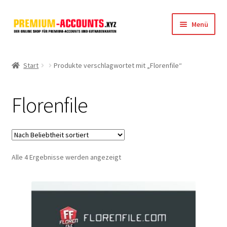
Zur
Zum
Menü
Navigation
Inhalt
springen
springen
Startseite
Start
Produkte verschlagwortet mit „Florenfile“
Rapidgator
Florenfile
FileJoker
Depositfiles
Nach
Alle 4 Ergebnisse werden angezeigt
TakeFile
Beliebtheit
sortiert
FileFox.cc
Xubster