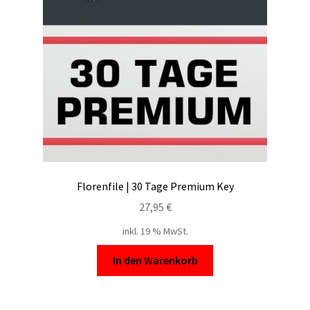
Filesmonster
HotLink
Filespace
VipFile.cc
Ex-Load
Florenfile | 30 Tage Premium Key
File.al
27,95
€
inkl. 19 % MwSt.
FAQ – Häufige Fragen
In den Warenkorb
Impressum