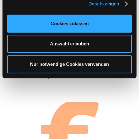
Details zeigen
s
Florenfile
(4)
a
u
Cookies zulassen
s
Bitte Filehoster wählen:
w
a
Auswahl erlauben
h
Kategorie auswählen
l
Nur notwendige Cookies verwenden
Sichere Zahlung