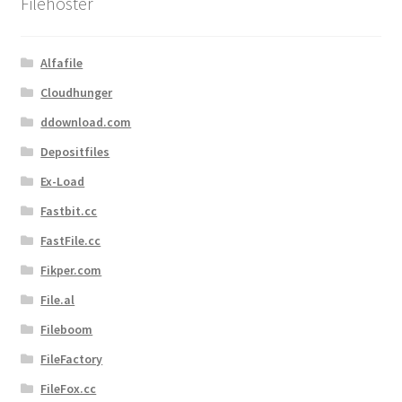
Filehoster
Alfafile
Cloudhunger
ddownload.com
Depositfiles
Ex-Load
Fastbit.cc
FastFile.cc
Fikper.com
File.al
Fileboom
FileFactory
FileFox.cc