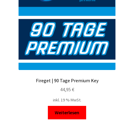
Filesmonster
HotLink
Filespace
VipFile.cc
Ex-Load
Fireget | 90 Tage Premium Key
File.al
44,95
€
inkl. 19 % MwSt.
FAQ – Häufige Fragen
Weiterlesen
Impressum