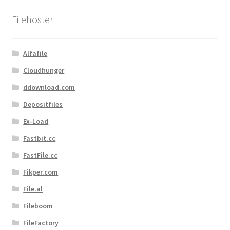
sortiert
Filehoster
Alfafile
Cloudhunger
ddownload.com
Depositfiles
Ex-Load
Fastbit.cc
FastFile.cc
Fikper.com
File.al
Fileboom
FileFactory