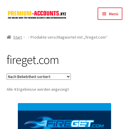
Zur
Zum
Menü
Navigation
Inhalt
springen
springen
Startseite
Start
Produkte verschlagwortet mit „fireget.com“
Rapidgator
fireget.com
FileJoker
Depositfiles
Nach
Alle 4 Ergebnisse werden angezeigt
TakeFile
Beliebtheit
sortiert
FileFox.cc
Xubster