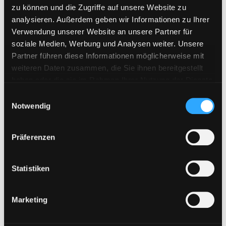
VipFile.cc
zu können und die Zugriffe auf unsere Website zu
analysieren. Außerdem geben wir Informationen zu Ihrer
WAY4SHARE
Verwendung unserer Website an unsere Partner für
Xubster
soziale Medien, Werbung und Analysen weiter. Unsere
Partner führen diese Informationen möglicherweise mit
weiteren Daten zusammen, die Sie ihnen bereitgestellt
Neueste Beiträge
haben oder die sie im Rahmen Ihrer Nutzung der Dienste
gesammelt haben. Sie geben Einwilligung zu unseren
E
Cookies, wenn Sie unsere Webseite weiterhin nutzen.
Notwendig
i
WAY4SHARE Premium Keys jetzt erhältlich
n
Bestellungen aus der Schweiz möglich
w
Präferenzen
i
Neues Zahlungssystem „Pay Per Bank“ ab sofort verfügbar!
l
Upload42 Keys neu verfügbar
l
Statistiken
Fileboom Premium Max im Shop verfügbar
i
g
Marketing
u
Filtern nach
n