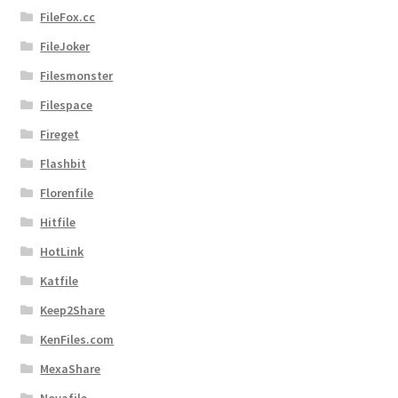
FileFox.cc
FileJoker
Filesmonster
Filespace
Fireget
Flashbit
Florenfile
Hitfile
HotLink
Katfile
Keep2Share
KenFiles.com
MexaShare
Novafile