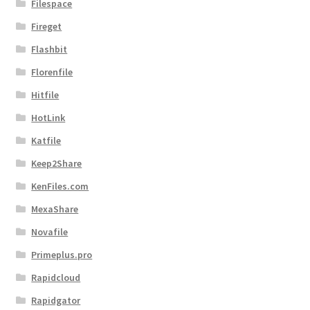
Filespace
Fireget
Flashbit
Florenfile
Hitfile
HotLink
Katfile
Keep2Share
KenFiles.com
MexaShare
Novafile
Primeplus.pro
Rapidcloud
Rapidgator