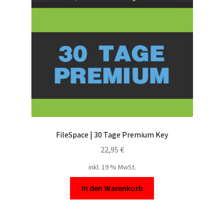
Filesmonster
HotLink
Filespace
VipFile.cc
Ex-Load
FileSpace | 30 Tage Premium Key
File.al
22,95
€
inkl. 19 % MwSt.
FAQ – Häufige Fragen
In den Warenkorb
Impressum