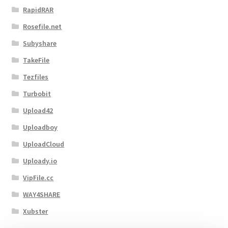
RapidRAR
Rosefile.net
Subyshare
TakeFile
Tezfiles
Turbobit
Upload42
Uploadboy
UploadCloud
Uploady.io
VipFile.cc
WAY4SHARE
Xubster