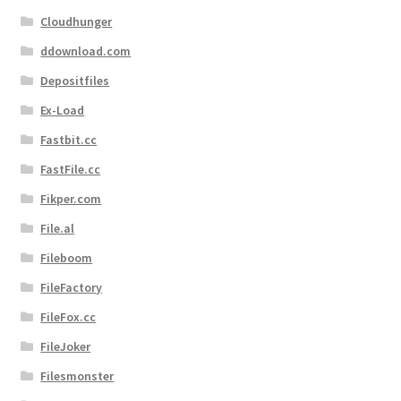
Cloudhunger
ddownload.com
Depositfiles
Ex-Load
Fastbit.cc
FastFile.cc
Fikper.com
File.al
Fileboom
FileFactory
FileFox.cc
FileJoker
Filesmonster