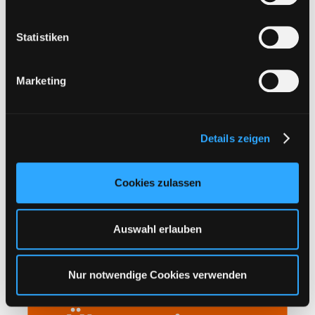
i
Bitte Filehoster wählen:
l
l
Statistiken
i
Kategorie auswählen
g
Marketing
u
n
Sichere Zahlung
g
Details zeigen
s
a
u
Cookies zulassen
s
w
a
Auswahl erlauben
h
l
Nur notwendige Cookies verwenden