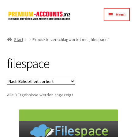
Zur
Zum
Menü
Navigation
Inhalt
springen
springen
Startseite
Start
Produkte verschlagwortet mit „filespace“
Rapidgator
filespace
FileJoker
Depositfiles
Nach
Alle 3 Ergebnisse werden angezeigt
TakeFile
Beliebtheit
sortiert
FileFox.cc
Xubster