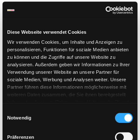
Neueste Beiträge
Diese Webseite verwendet Cookies
WAY4SHARE Premium Keys jetzt erhältlich
Wir verwenden Cookies, um Inhalte und Anzeigen zu
Bestellungen aus der Schweiz möglich
personalisieren, Funktionen für soziale Medien anbieten
Neues Zahlungssystem „Pay Per Bank“ ab sofort verfügbar!
zu können und die Zugriffe auf unsere Website zu
analysieren. Außerdem geben wir Informationen zu Ihrer
Upload42 Keys neu verfügbar
Verwendung unserer Website an unsere Partner für
Fileboom Premium Max im Shop verfügbar
soziale Medien, Werbung und Analysen weiter. Unsere
Partner führen diese Informationen möglicherweise mit
weiteren Daten zusammen, die Sie ihnen bereitgestellt
Filtern nach
haben oder die sie im Rahmen Ihrer Nutzung der Dienste
gesammelt haben. Sie geben Einwilligung zu unseren
E
Cookies, wenn Sie unsere Webseite weiterhin nutzen.
Notwendig
i
FileSpace.com
(3)
n
w
Präferenzen