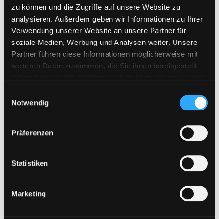
VipFile.cc
zu können und die Zugriffe auf unsere Website zu
analysieren. Außerdem geben wir Informationen zu Ihrer
WAY4SHARE
Verwendung unserer Website an unsere Partner für
Xubster
soziale Medien, Werbung und Analysen weiter. Unsere
Partner führen diese Informationen möglicherweise mit
weiteren Daten zusammen, die Sie ihnen bereitgestellt
Neueste Beiträge
haben oder die sie im Rahmen Ihrer Nutzung der Dienste
gesammelt haben. Sie geben Einwilligung zu unseren
E
Cookies, wenn Sie unsere Webseite weiterhin nutzen.
Notwendig
i
WAY4SHARE Premium Keys jetzt erhältlich
n
Bestellungen aus der Schweiz möglich
w
Präferenzen
i
Neues Zahlungssystem „Pay Per Bank“ ab sofort verfügbar!
l
Upload42 Keys neu verfügbar
l
Statistiken
Fileboom Premium Max im Shop verfügbar
i
g
Marketing
u
Filtern nach
n