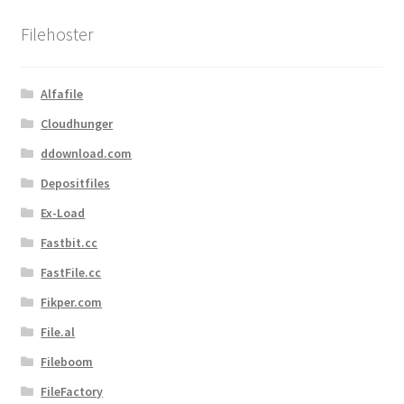
sortiert
Filehoster
Alfafile
Cloudhunger
ddownload.com
Depositfiles
Ex-Load
Fastbit.cc
FastFile.cc
Fikper.com
File.al
Fileboom
FileFactory