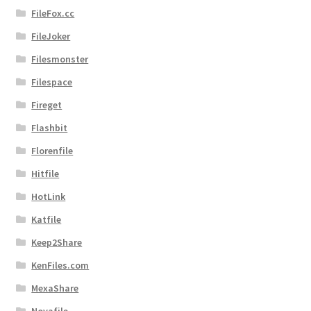
FileFox.cc
FileJoker
Filesmonster
Filespace
Fireget
Flashbit
Florenfile
Hitfile
HotLink
Katfile
Keep2Share
KenFiles.com
MexaShare
Novafile