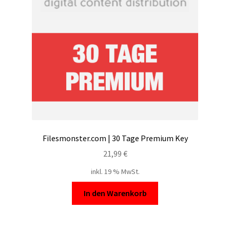
Filesmonster
HotLink
Filespace
VipFile.cc
Ex-Load
Filesmonster.com | 30 Tage Premium Key
File.al
21,99
€
inkl. 19 % MwSt.
FAQ – Häufige Fragen
In den Warenkorb
Impressum