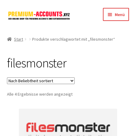
Zur
Zum
Menü
Navigation
Inhalt
springen
springen
Startseite
Start
Produkte verschlagwortet mit „filesmonster“
Rapidgator
filesmonster
FileJoker
Depositfiles
Nach
Alle 4 Ergebnisse werden angezeigt
TakeFile
Beliebtheit
sortiert
FileFox.cc
Xubster