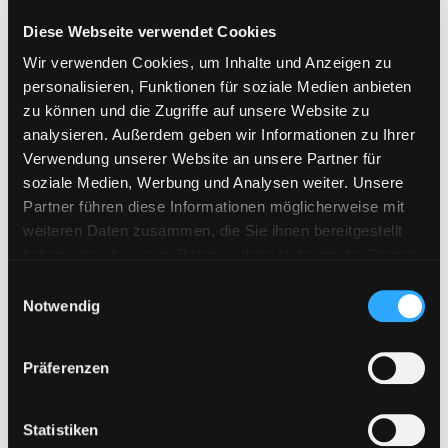
Diese Webseite verwendet Cookies
Neueste Beiträge
Wir verwenden Cookies, um Inhalte und Anzeigen zu
personalisieren, Funktionen für soziale Medien anbieten
WAY4SHARE Premium Keys jetzt erhältlich
zu können und die Zugriffe auf unsere Website zu
analysieren. Außerdem geben wir Informationen zu Ihrer
Bestellungen aus der Schweiz möglich
Verwendung unserer Website an unsere Partner für
Neues Zahlungssystem „Pay Per Bank“ ab sofort verfügbar!
soziale Medien, Werbung und Analysen weiter. Unsere
Partner führen diese Informationen möglicherweise mit
Upload42 Keys neu verfügbar
weiteren Daten zusammen, die Sie ihnen bereitgestellt
Fileboom Premium Max im Shop verfügbar
haben oder die sie im Rahmen Ihrer Nutzung der Dienste
gesammelt haben. Sie geben Einwilligung zu unseren
E
Cookies, wenn Sie unsere Webseite weiterhin nutzen.
Notwendig
i
Bitte Filehoster wählen:
n
w
Präferenzen
i
Kategorie auswählen
l
l
Statistiken