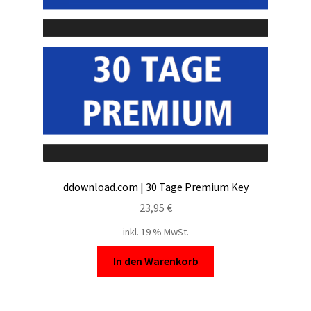
Filesmonster
HotLink
Filespace
VipFile.cc
Ex-Load
ddownload.com | 30 Tage Premium Key
File.al
23,95
€
inkl. 19 % MwSt.
FAQ – Häufige Fragen
In den Warenkorb
Impressum