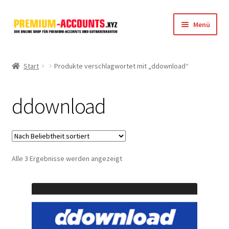
Zur
Zum
Menü
Navigation
Inhalt
springen
springen
Startseite
Start
Produkte verschlagwortet mit „ddownload“
Rapidgator
ddownload
FileJoker
Depositfiles
Nach
Alle 3 Ergebnisse werden angezeigt
TakeFile
Beliebtheit
sortiert
FileFox.cc
Xubster