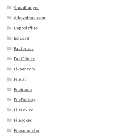
Cloudhunger
ddownload.com
Depositfiles
Ex-Load
Fastbit.cc
FastFile.cc
Fikper.com
File.al
Fileboom
FileFactory
FileFox.cc
FileJoker
Filesmonster