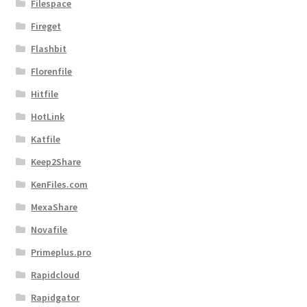
Filespace
Fireget
Flashbit
Florenfile
Hitfile
HotLink
Katfile
Keep2Share
KenFiles.com
MexaShare
Novafile
Primeplus.pro
Rapidcloud
Rapidgator