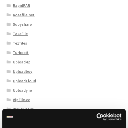
RapidRAR
Rosefile.net
Subyshare
TakeFile
Tezfiles
Turbobit
Upload42
Uploadboy
UploadCloud
Uploady.io
VipFile.cc
WAY4SHARE
Xubster