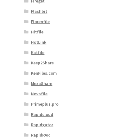
Fireget
Flashbit
Florenfile
Hitfile
HotLink
Katfile
Keep2Share
KenFiles.com
MexaShare
Novafile
Primeplus.pro
Rapidcloud
Rapidgator
RapidRAR