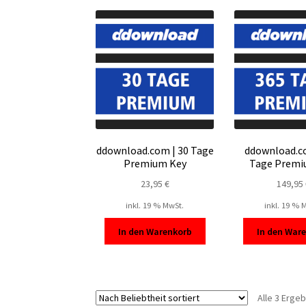
ddownload.com | 30 Tage
ddownload.c
Premium Key
Tage Premi
23,95
€
149,95
inkl. 19 % MwSt.
inkl. 19 % 
In den Warenkorb
In den War
Alle 3 Erge