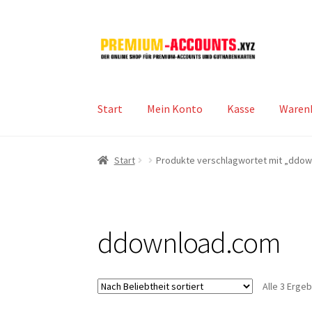
Zur
Zum
Navigation
Inhalt
springen
springen
Start
Mein Konto
Kasse
Waren
Start
Produkte verschlagwortet mit „ddo
ddownload.com
Alle 3 Erge