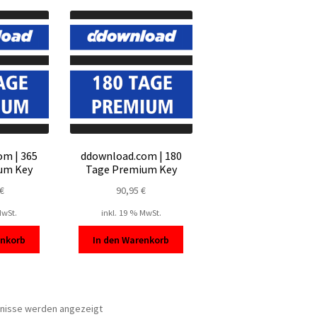
sortiert
om | 365
ddownload.com | 180
um Key
Tage Premium Key
€
90,95
€
MwSt.
inkl. 19 % MwSt.
enkorb
In den Warenkorb
Nach
bnisse werden angezeigt