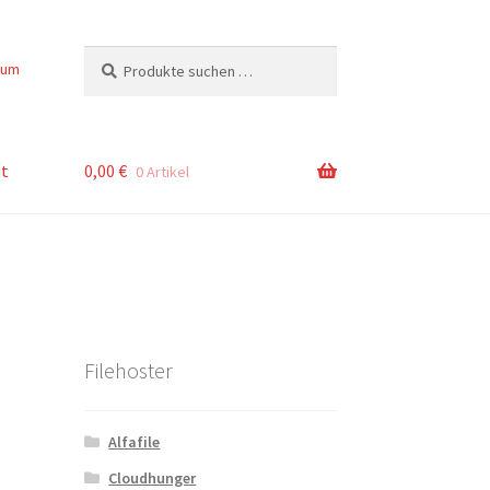
Suchen
Suchen
sum
nach:
t
0,00
€
0 Artikel
Filehoster
Alfafile
Cloudhunger