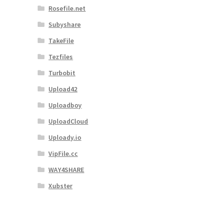
Rosefile.net
Subyshare
TakeFile
Tezfiles
Turbobit
Upload42
Uploadboy
UploadCloud
Uploady.io
VipFile.cc
WAY4SHARE
Xubster