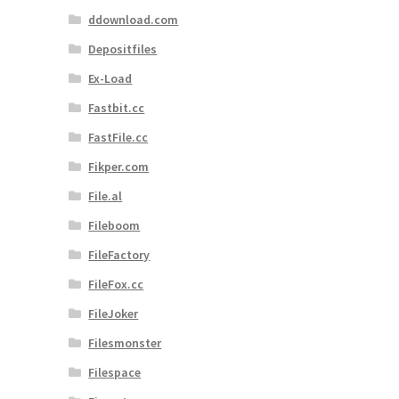
ddownload.com
Depositfiles
Ex-Load
Fastbit.cc
FastFile.cc
Fikper.com
File.al
Fileboom
FileFactory
FileFox.cc
FileJoker
Filesmonster
Filespace