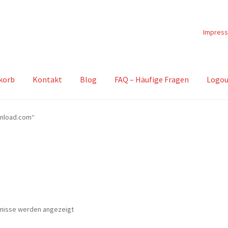
Impres
korb
Kontakt
Blog
FAQ – Häufige Fragen
Logou
wnload.com“
Nach
bnisse werden angezeigt
Beliebtheit